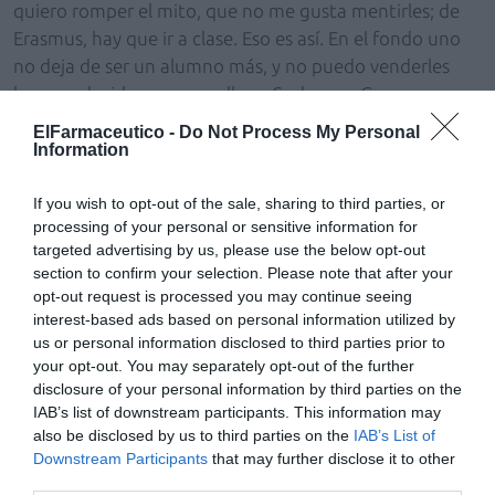
quiero romper el mito, que no me gusta mentirles; de
Erasmus, hay que ir a clase. Eso es así. En el fondo uno
no deja de ser un alumno más, y no puedo venderles
humo y decirles que aquello es Sodoma y Gomorra.
Además, con la llegada del Plan Bolonia, la cosa se ha
ElFarmaceutico -
Do Not Process My Personal
puesto incluso más espeluznante, y hay desde que
Information
firmar en clase a fichar, ya que en algunas facultades se
da a todos los alumnos, Erasmus incluidos, una tarjeta
If you wish to opt-out of the sale, sharing to third parties, or
processing of your personal or sensitive information for
para hacer constar que se ha asistido a clase. Claro está
targeted advertising by us, please use the below opt-out
que la pillería española está preparada para la Tercera
section to confirm your selection. Please note that after your
Guerra Mundial, y es seguro que todos ustedes ya han
opt-out request is processed you may continue seeing
ideado diez o doce métodos para sortear estas
interest-based ads based on personal information utilized by
imposiciones, pero eso podría ocuparnos dos
us or personal information disclosed to third parties prior to
your opt-out. You may separately opt-out of the further
volúmenes de la Espasa Calpe enteras.
disclosure of your personal information by third parties on the
IAB’s list of downstream participants. This information may
En fin, que como les decía, entre las obligaciones de
also be disclosed by us to third parties on the
IAB’s List of
todo estudiante Erasmus, y tal como figura en su carta
Downstream Participants
that may further disclose it to other
de derechos y deberes (
http://bit.ly/rGowbW
) está la de
third parties.