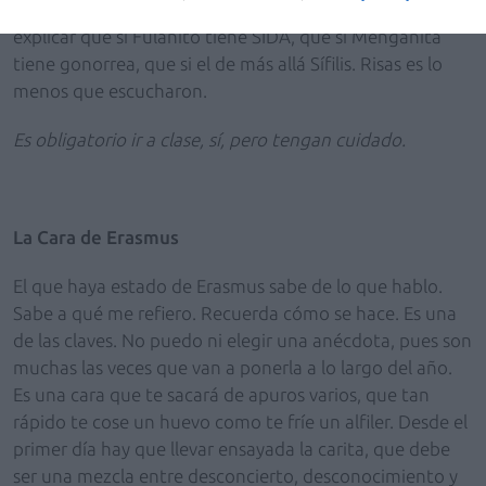
ejemplo. Les puso en fila, delante de la platea, para
explicar que si Fulanito tiene SIDA, que si Menganita
tiene gonorrea, que si el de más allá Sífilis. Risas es lo
menos que escucharon.
Es obligatorio ir a clase, sí, pero tengan cuidado.
La Cara de Erasmus
El que haya estado de Erasmus sabe de lo que hablo.
Sabe a qué me refiero. Recuerda cómo se hace. Es una
de las claves. No puedo ni elegir una anécdota, pues son
muchas las veces que van a ponerla a lo largo del año.
Es una cara que te sacará de apuros varios, que tan
rápido te cose un huevo como te fríe un alfiler. Desde el
primer día hay que llevar ensayada la carita, que debe
ser una mezcla entre desconcierto, desconocimiento y