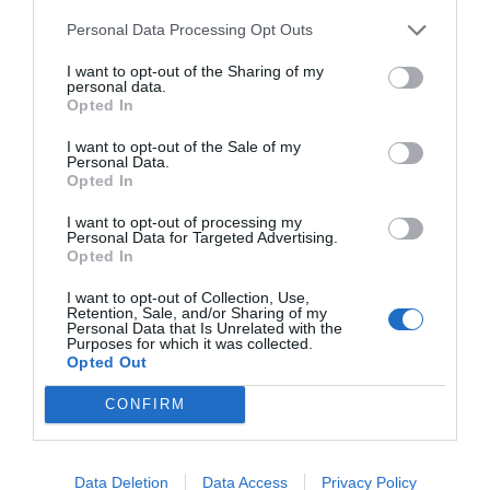
asistir a clase. Pero dicha referencia, impecable sobre el
Personal Data Processing Opt Outs
papel, no entiende los riesgos que entraña para un
Erasmus asistir a según qué clases. Para ejemplo, lo que
I want to opt-out of the Sharing of my
personal data.
le ocurrió a otro amiguete Erasmus. Era, como el
Opted In
anterior, un boticario, que asistía acompañado de otros
estudiantes españoles, a una clase de Microbiología. Era
I want to opt-out of the Sale of my
Personal Data.
la primera vez que asistían a clase, lo que no quiere
Opted In
decir que fuese la primera clase, y nuestros timoratos
I want to opt-out of processing my
protagonistas decidieron sentarse en la ultimísima fila
Personal Data for Targeted Advertising.
del aula. El profesor advirtió pronto la presencia de
Opted In
carne fresca, así que emplazó a los españoles a sentarse
I want to opt-out of Collection, Use,
en la primera fila, pues si ya tenían dificultad con el
Retention, Sale, and/or Sharing of my
Personal Data that Is Unrelated with the
idioma, y la tenían, la distancia no iba a ayudar. El tema
Purposes for which it was collected.
a tratar en clase eran las enfermedades de transmisión
Opted Out
sexual. El afable profesor, en su afán de integrar a los
CONFIRM
alumnos Erasmus, pensó que sería buena idea hacer
que interactuasen en clase. Como hablar no podían, o
no sabían, al profesor sólo le quedó utilizarlos como
Data Deletion
Data Access
Privacy Policy