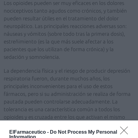
Los opioides pueden ser muy eficaces en los dolores
nociceptivos tanto agudos como crónicos, y también
pueden resultar útiles en el tratamiento del dolor
neuropático. Las principales reacciones adversas son:
náuseas y vómitos (sobre todo tras la primera dosis),
estreñimiento (es la que más suele afectar a los
pacientes que los utilizan de forma crónica) y la
sedación y somnolencia.
La dependencia física y el riesgo de producir depresión
respiratoria fueron, durante muchos años, los
principales inconvenientes para el uso de estos
fármacos, pero si su administración se realiza de forma
pautada pueden controlarse adecuadamente. La
tolerancia es una característica común a todos los
opioides y es cruzada entre los que activan el mismo
tipo de receptor. Obliga a ir incrementando
ElFarmaceutico -
Do Not Process My Personal
paulatinamente las dosis y la velocidad a la que se
Information