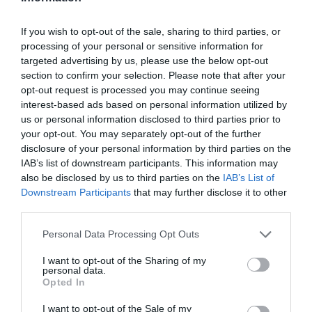
desarrolla es diferente en cada caso. Afortunadamente,
debido a su mecanismo de acción (y a diferencia de los
If you wish to opt-out of the sale, sharing to third parties, or
AINE) los opioides no tienen techo analgésico, por lo
processing of your personal or sensitive information for
que al incrementar las dosis puede seguir
targeted advertising by us, please use the below opt-out
controlándose el dolor.
section to confirm your selection. Please note that after your
opt-out request is processed you may continue seeing
interest-based ads based on personal information utilized by
Opioides menores
us or personal information disclosed to third parties prior to
Son los que tienen menor capacidad analgésica, pero
your opt-out. You may separately opt-out of the further
también los más seguros, y se emplean solos o
disclosure of your personal information by third parties on the
asociados a AINE o paracetamol en el tratamiento de
IAB’s list of downstream participants. This information may
dolores de intensidad moderada.
also be disclosed by us to third parties on the
IAB’s List of
Downstream Participants
that may further disclose it to other
Precauciones y derivación al médico desde la farmacia
third parties.
Por supuesto, igual de importante es saber remitir al
Personal Data Processing Opt Outs
médico a los pacientes que precisen utilizar analgésicos
durante más de 5 días seguidos.
I want to opt-out of the Sharing of my
personal data.
Opted In
En toda terapia farmacológica debemos utilizar siempre
la menor dosis que consiga aliviar el dolor, y advertir a
I want to opt-out of the Sale of my