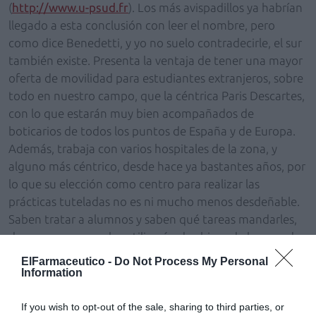
(
http://www.u-psud.fr
). Los más avispadillos ya habrían
llegado a esta conclusión con leer el nombre, pero
como dice Benedetti, y yo no suelo contradecirle, el sur
también existe. Presenta la ventaja de tener una mayor
oferta de movilidad para estudiantes extranjeros, sobre
todo en nuestro campo, que la céntrica Paris Descartes,
con lo que estarán muy bien acompañados de
boticarios de todos los puntos de España y de Europa.
Además, trabaja con varios hospitales de la zona, y
alguno más céntrico, desde hace ya bastantes años, por
lo que su elección como centro para realizar las
prácticas tuteladas no es ni mucho menos desdeñable.
Saben tratar a alumnos y saben qué tareas mandarles,
de manera que no les utilizarán de chicos de los recados
como pasa en lugares con poca experiencia en recibir
ElFarmaceutico -
Do Not Process My Personal
alumnos, aunque el tema de las prácticas lo trataremos
Information
al milímetro en un futuro más o menos próximo.
If you wish to opt-out of the sale, sharing to third parties, or