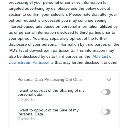
processing of your personal or sensitive information for
targeted advertising by us, please use the below opt-out
section to confirm your selection. Please note that after your
Roma
opt-out request is processed you may continue seeing
interest-based ads based on personal information utilized by
Hablar de Roma no es mucho más fácil; no en vano es la
us or personal information disclosed to third parties prior to
primera gran ciudad de la historia, y este artículo va de
your opt-out. You may separately opt-out of the further
eso. Roma es una gran metrópoli desde que el mundo
disclosure of your personal information by third parties on the
es mundo, es eterna, si me permiten un juego de
IAB’s list of downstream participants. This information may
palabras facilísimo. Su patrimonio histórico escapa de lo
also be disclosed by us to third parties on the
IAB’s List of
Downstream Participants
that may further disclose it to other
imaginable, sobre todo en un mundo como el de ahora,
third parties.
en el que todo se destruye. Roma conserva restos que
sobrepasan los dos mil años de antigüedad, tan
Personal Data Processing Opt Outs
intactos que parece que las togas y las coronas de laurel
I want to opt-out of the Sharing of my
se les hubiesen caído ayer por la tarde. No hay piedra
personal data.
que no esté catalogada y estudiada. Si les gusta visitar
Opted In
iglesias, Roma es su destino, hay tantas como
I want to opt-out of the Sale of my
chiringuitos en la costa del Mediterráneo, vamos, una
Personal Data.
Opted In
detrás de otra. Pero eso no es todo. Los monumentos
se suceden unos a otros, sin que uno pueda acabar de