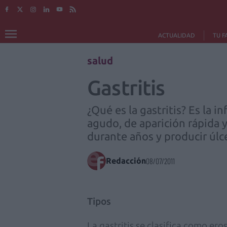
ACTUALIDAD
TU F
salud
Gastritis
¿Qué es la gastritis? Es la
agudo, de aparición rápida y
durante años y producir úlc
Redacción
08/07/2011
Tipos
La gastritis se clasifica como ero