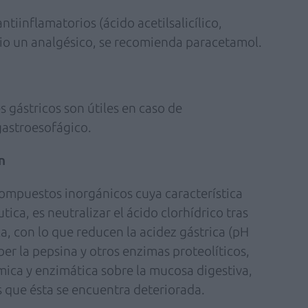
tiinflamatorios (ácido acetilsalicílico,
ario un analgésico, se recomienda paracetamol.
s gástricos son útiles en caso de
gastroesofágico.
n
ompuestos inorgánicos cuya característica
ica, es neutralizar el ácido clorhídrico tras
ca, con lo que reducen la acidez gástrica (pH
er la pepsina y otros enzimas proteolíticos,
ica y enzimática sobre la mucosa digestiva,
s que ésta se encuentra deteriorada.