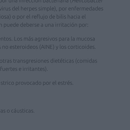
por una infección bacteriana (
Helicobacter
o virus del herpes simple), por enfermedades
a) o por el reflujo de bilis hacia el
n puede deberse a una irritación por:
entos. Los más agresivos para la mucosa
 no esteroideos (AINE) y los corticoides.
otras transgresiones dietéticas (comidas
ertes e irritantes).
strico provocado por el estrés.
as o cáusticas.