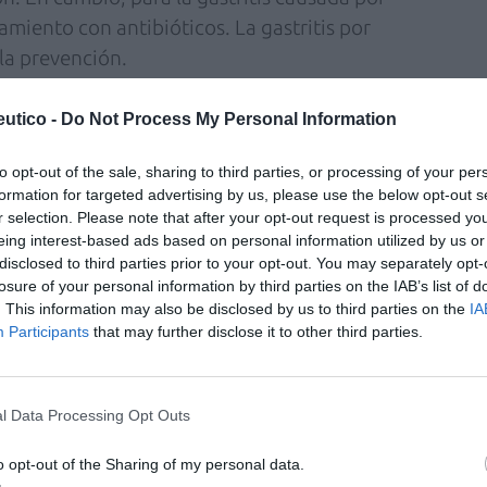
tamiento con antibióticos. La gastritis por
la prevención.
rragias se tratan con sueroterapia intravenosa
utico -
Do Not Process My Personal Information
necesidad. Se debe intentar realizar una
 optará por la cirugía (gastrectomía) como
to opt-out of the sale, sharing to third parties, or processing of your per
formation for targeted advertising by us, please use the below opt-out s
r selection. Please note that after your opt-out request is processed y
eing interest-based ads based on personal information utilized by us or
liminación del agente causante y la
disclosed to third parties prior to your opt-out. You may separately opt-
educir la acidez gástrica puede ser lo único
losure of your personal information by third parties on the IAB’s list of
. This information may also be disclosed by us to third parties on the
IA
gresar a úlcera gástrica, lo que requerirá
Participants
that may further disclose it to other third parties.
l Data Processing Opt Outs
mentos; procurar comer sentado y con tiempo.
o opt-out of the Sharing of my personal data.