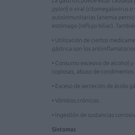
La gastritis puede estar causada 
pylori
) o viral (citomegalovirus 
autoinmunitarias (anemia pernicios
estómago (reflujo biliar). Tambié
• Utilización de ciertos medicam
gástrica son los antiinflamatorios
• Consumo excesivo de alcohol y 
copiosas, abuso de condimentos fu
• Exceso de secreción de ácido gá
• Vómitos crónicos.
• Ingestión de sustancias corrosiv
Síntomas