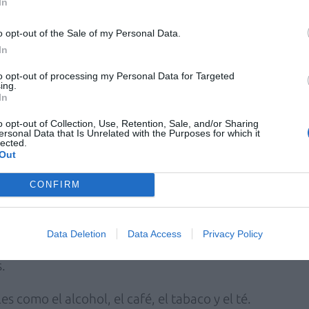
In
das.
o opt-out of the Sale of my Personal Data.
e alimentos y bebidas.
In
las: plancha, grill, horno, hervidos.
to opt-out of processing my Personal Data for Targeted
ing.
In
ecuentes (cinco comidas al día), y evitar el
o opt-out of Collection, Use, Retention, Sale, and/or Sharing
ersonal Data that Is Unrelated with the Purposes for which it
lected.
Out
arnes rojas, los embutidos, los fritos, la
no desnatados, el chocolate, la mayonesa, el
CONFIRM
iaria verdura, patata y fruta.
Data Deletion
Data Access
Privacy Policy
.
les como el alcohol, el café, el tabaco y el té.