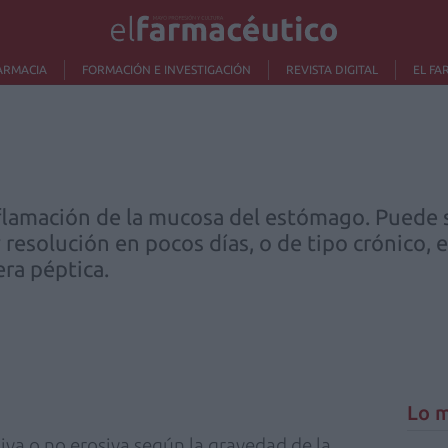
ARMACIA
FORMACIÓN E INVESTIGACIÓN
REVISTA DIGITAL
EL FA
 inflamación de la mucosa del estómago. Puede 
 resolución en pocos días, o de tipo crónico, 
era péptica.
Lo m
siva o no erosiva según la gravedad de la