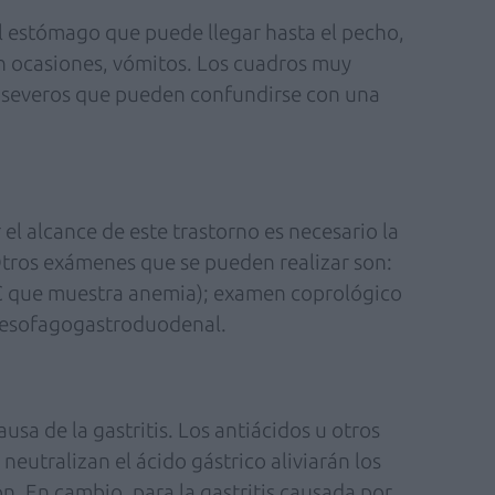
l estómago que puede llegar hasta el pecho,
en ocasiones, vómitos. Los cuadros muy
 severos que pueden confundirse con una
 el alcance de este trastorno es necesario la
Otros exámenes que se pueden realizar son:
 que muestra anemia); examen coprológico
o esofagogastroduodenal.
usa de la gastritis. Los antiácidos u otros
utralizan el ácido gástrico aliviarán los
n. En cambio, para la gastritis causada por