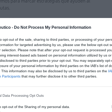
emos para marcar estrategias que ayuden al
utas.
nte debemos situarnos en su entorno.
ar que muchas veces el paciente no sabe sus
utico -
Do Not Process My Personal Information
e las dietas de adelgazamiento el objetivo del
to opt-out of the sale, sharing to third parties, or processing of your per
l menor tiempo posible, por lo que sin
formation for targeted advertising by us, please use the below opt-out s
emplo a la farmacia o centros especializados
r selection. Please note that after your opt-out request is processed y
a un problema que para ellos se convierte en
eing interest-based ads based on personal information utilized by us or
disclosed to third parties prior to your opt-out. You may separately opt-
losure of your personal information by third parties on the IAB’s list of
. This information may also be disclosed by us to third parties on the
IA
 problemas de enfermedad crónica, no le
Participants
that may further disclose it to other third parties.
ría llevar por lo que no la cumplen. De esta
imer punto donde puede fallar la adherencia
pio paciente sobre lo que podría ser un
l Data Processing Opt Outs
rtante es el cambio en los hábitos de vida, los
o opt-out of the Sharing of my personal data.
seguir sus patrones de hábitos, el introducir