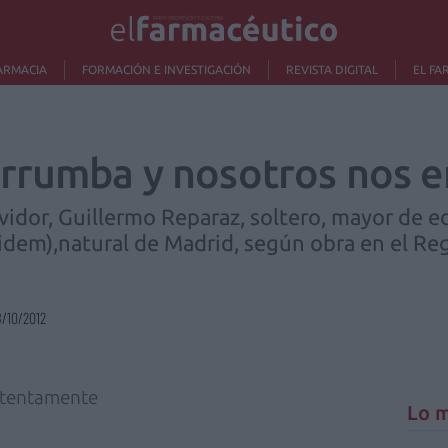
ARMACIA
FORMACIÓN E INVESTIGACIÓN
REVISTA DIGITAL
EL FA
errumba y nosotros nos
idor, Guillermo Reparaz, soltero, mayor de ed
 idem),natural de Madrid, según obra en el Reg
8/10/2012
 atentamente
Lo m