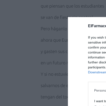
que piensan que los estudiantes
se van de fiesta sin control.
ElFarmace
Pero háganlo urgentemente,
If you wish 
ahora que Europa se hunde
sensitive in
confirm you
y gasten sus cuatro duros
continue se
information 
en un futuro mejor.
further disc
participants
Downstream 
Y si no estuviera en su mano
salvarnos de este desastre,
Persona
tengan del todo claro
I want t