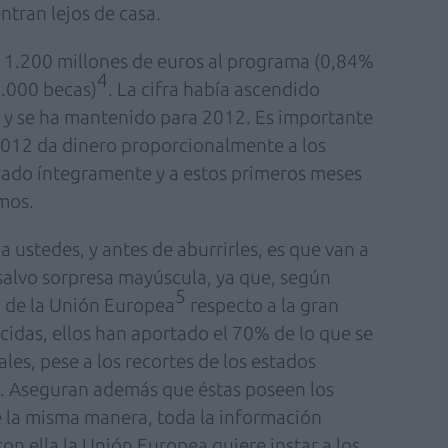
ntran lejos de casa.
 1.200 millones de euros al programa (0,84%
4
0.000 becas)
. La cifra había ascendido
 y se ha mantenido para 2012. Es importante
2012 da dinero proporcionalmente a los
ado íntegramente y a estos primeros meses
mos.
a ustedes, y antes de aburrirles, es que van a
, salvo sorpresa mayúscula, ya que, según
5
o de la Unión Europea
respecto a la gran
idas, ellos han aportado el 70% de lo que se
les, pese a los recortes de los estados
e. Aseguran además que éstas poseen los
e la misma manera, toda la información
con ella la Unión Europea quiere instar a los