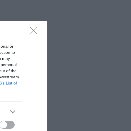
sonal or
ection to
ou may
 personal
out of the
 downstream
B’s List of