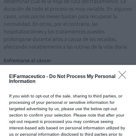
determinar cuál es la hoja de ruta del tratamiento. La
duración de todo el proceso es muy variable. En algunos
casos, unos pocos meses bastan para recuperar la
normalidad. En otros, por el contrario, las
hospitalizaciones y los tratamientos pueden
prolongarse durante años a causa de las recaídas,
afectando notablemente a las rutinas de la vida diaria.
Enfrentarse al cáncer
No puede generalizarse a la hora de establecer una
respuesta individual ante un diagnóstico que afecta al
ElFarmaceutico -
Do Not Process My Personal
Information
paciente, tanto en su autoestima y sensibilidad como
en todo su ámbito personal y social. Las creencias
If you wish to opt-out of the sale, sharing to third parties, or
personales y el nivel cultural de cada paciente pueden
processing of your personal or sensitive information for
condicionar el tipo de respuesta. El proceso se
targeted advertising by us, please use the below opt-out
caracteriza por una serie de fases cuya duración e
section to confirm your selection. Please note that after your
intensidad son absolutamente variables en función de
opt-out request is processed you may continue seeing
interest-based ads based on personal information utilized by
cada individuo. Algunas de estas fases pueden ser muy
us or personal information disclosed to third parties prior to