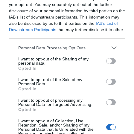
breves, o simplemente no aparecer, o solaparse una con
your opt-out. You may separately opt-out of the further
otra. A pesar de su carácter esquemático, esta
disclosure of your personal information by third parties on the
caracterización por fases no deja de resultar bastante
IAB’s list of downstream participants. This information may
útil en la práctica diaria:
also be disclosed by us to third parties on the
IAB’s List of
Downstream Participants
that may further disclose it to other
Fase 1: bloqueo.
third parties.
Fase 2: negación.
Personal Data Processing Opt Outs
Fase 3: culpabilización.
Fase 4: aceptación.
I want to opt-out of the Sharing of my
personal data.
Opted In
Al principio, la incertidumbre y el desconocimiento
someten al paciente a una importante presión
I want to opt-out of the Sale of my
Personal Data.
psicológica que se traduce en una especie de shock
Opted In
emocional. El paciente suele experimentar una
sensación que va del enfado al miedo. Su duración suele
I want to opt-out of processing my
Personal Data for Targeted Advertising.
ser breve, pero es importante detectar precozmente la
Opted In
aparición de signos y síntomas depresivos para su
I want to opt-out of Collection, Use,
tratamiento psicológico o psiquiátrico. En el caso de
Retention, Sale, and/or Sharing of my
Personal Data that Is Unrelated with the
pacientes con antecedentes depresivos, es aconsejable
Purposes for which it was collected.