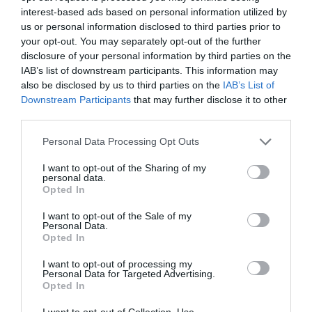
aconsejable la puesta en marcha de programas
interest-based ads based on personal information utilized by
sistemáticos de detección precoz del cáncer de
us or personal information disclosed to third parties prior to
próstata. En todo caso, puede optarse por la
your opt-out. You may separately opt-out of the further
disclosure of your personal information by third parties on the
determinación sérica del PSA cada 2 años a partir de los
IAB’s list of downstream participants. This information may
50, sin necesidad de realizar un examen de la próstata
also be disclosed by us to third parties on the
IAB’s List of
mediante tacto rectal:
Downstream Participants
that may further disclose it to other
third parties.
Niveles de PSA superiores a 7 ng/mL: derivación al
especialista.
Personal Data Processing Opt Outs
Niveles de PSA entre 4 y 7 ng/mL: requieren una
comprobación posterior al cabo de unas semanas.
I want to opt-out of the Sharing of my
personal data.
Opted In
En relación con el cáncer de pulmón, la situación no es
muy halagüeña, especialmente si tenemos en cuenta
I want to opt-out of the Sale of my
Personal Data.
los siguientes datos:
Opted In
Es la primera causa de mortalidad por cáncer en todo
I want to opt-out of processing my
el mundo.
Personal Data for Targeted Advertising.
Opted In
El riesgo es más alto en las mujeres.
La supervivencia a 5 años es del 15%.
I want to opt-out of Collection, Use,