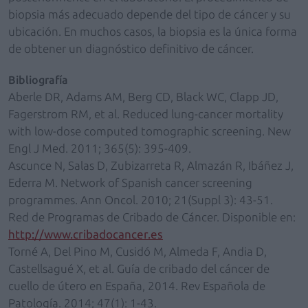
biopsia más adecuado depende del tipo de cáncer y su
ubicación. En muchos casos, la biopsia es la única forma
de obtener un diagnóstico definitivo de cáncer.
Bibliografía
Aberle DR, Adams AM, Berg CD, Black WC, Clapp JD,
Fagerstrom RM, et al. Reduced lung-cancer mortality
with low-dose computed tomographic screening. New
Engl J Med. 2011; 365(5): 395-409.
Ascunce N, Salas D, Zubizarreta R, Almazán R, Ibáñez J,
Ederra M. Network of Spanish cancer screening
programmes. Ann Oncol. 2010; 21(Suppl 3): 43-51.
Red de Programas de Cribado de Cáncer. Disponible en:
http://www.cribadocancer.es
Torné A, Del Pino M, Cusidó M, Almeda F, Andia D,
Castellsagué X, et al. Guía de cribado del cáncer de
cuello de útero en España, 2014. Rev Española de
Patología. 2014; 47(1): 1-43.