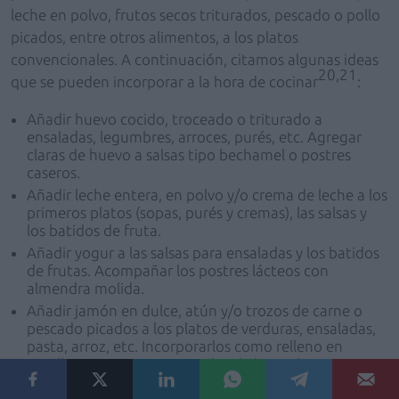
leche en polvo, frutos secos triturados, pescado o pollo
picados, entre otros alimentos, a los platos
convencionales. A continuación, citamos algunas ideas
20,21
que se pueden incorporar a la hora de cocinar
:
Añadir huevo cocido, troceado o triturado a
ensaladas, legumbres, arroces, purés, etc. Agregar
claras de huevo a salsas tipo bechamel o postres
caseros.
Añadir leche entera, en polvo y/o crema de leche a los
primeros platos (sopas, purés y cremas), las salsas y
los batidos de fruta.
Añadir yogur a las salsas para ensaladas y los batidos
de frutas. Acompañar los postres lácteos con
almendra molida.
Añadir jamón en dulce, atún y/o trozos de carne o
pescado picados a los platos de verduras, ensaladas,
pasta, arroz, etc. Incorporarlos como relleno en
tortillas y en potajes o cocidos de legumbres.
Añadir una cucharada de legumbres a las verduras,