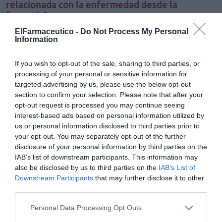
relacionada con la enfermedad desde la
farmacia?
Tal como hemos comentado, la farmacia comunitaria
ElFarmaceutico -
Do Not Process My Personal
Information
cuenta con una serie de ventajas que la posicionan en
una situación privilegiada para atender y ayudar a
If you wish to opt-out of the sale, sharing to third parties, or
nuestros mayores.
processing of your personal or sensitive information for
targeted advertising by us, please use the below opt-out
Principales signos de alarma
section to confirm your selection. Please note that after your
En la tabla 3 se describen algunas de las situaciones que
opt-out request is processed you may continue seeing
deberían alertar al farmacéutico, así como algunos
interest-based ads based on personal information utilized by
us or personal information disclosed to third parties prior to
comentarios y/o preocupaciones que le pueden
your opt-out. You may separately opt-out of the further
transmitir los propios pacientes o sus cuidadores y que
disclosure of your personal information by third parties on the
requieren una especial atención, puesto que pueden
IAB’s list of downstream participants. This information may
hacer sospechar la presencia de desnutrición o riesgo de
also be disclosed by us to third parties on the
IAB’s List of
padecerla. Asimismo, el farmacéutico puede sondear al
Downstream Participants
that may further disclose it to other
third parties.
paciente con el fin de obtener más información sobre
su estado nutricional.
Personal Data Processing Opt Outs