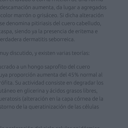
la descamación aumenta, da lugar a agregados
olor marrón o grisáceo. Si dicha alteración
 se denomina pitiriasis del cuero cabelludo,
o caspa, siendo ya la presencia de eritema e
erdadera dermatitis seborreica.
muy discutido, y existen varias teorías:
lucrado a un hongo saprofito del cuero
cuya proporción aumenta del 45% normal al
rófita. Su actividad consiste en degradar los
utáneo en glicerina y ácidos grasos libres,
eratosis (alteración en la capa córnea de la
storno de la queratinización de las células