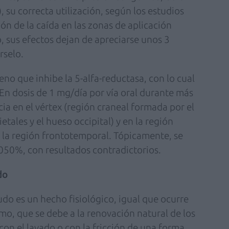
), su correcta utilización, según los estudios
ón de la caída en las zonas de aplicación
, sus efectos dejan de apreciarse unos 3
rselo.
eno que inhibe la 5-alfa-reductasa, con lo cual
 En dosis de 1 mg/día por vía oral durante más
ia en el vértex (región craneal formada por el
etales y el hueso occipital) y en la región
n la región frontotemporal. Tópicamente, se
0,050%, con resultados contradictorios.
do
do es un hecho fisiológico, igual que ocurre
ismo, que se debe a la renovación natural de los
con el lavado o con la fricción de una forma