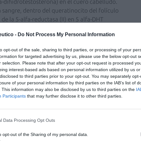
fa-dihidrotestosterona) en el cuero cabelludo.
a sangre, dentro del queratinocito del folículo
 de la 5-alfa-reductasa (II) en 5 alfa-DHT
ona), que disminuye la síntesis proteica y,
utico -
Do Not Process My Personal Information
clos anágenos (crecimiento) del cabello: el
llo más fino. Paralelamente, se origina un
to opt-out of the sale, sharing to third parties, or processing of your per
nta la síntesis de colágeno por parte del
formation for targeted advertising by us, please use the below opt-out s
rta esclerosis alrededor del folículo que
r selection. Please note that after your opt-out request is processed y
eing interest-based ads based on personal information utilized by us or
el desplazamiento de la papila dérmica hacia
disclosed to third parties prior to your opt-out. You may separately opt-
. Así, se reduce el tamaño del nuevo folículo
losure of your personal information by third parties on the IAB’s list of
rtiéndose en vello.
. This information may also be disclosed by us to third parties on the
IA
Participants
that may further disclose it to other third parties.
 del cabello más frecuente en los varones,
a partir de los 40 años. Repercute
l Data Processing Opt Outs
 en la imagen personal y social del individuo.
o opt-out of the Sharing of my personal data.
ve reducción de la densidad del cabello en las