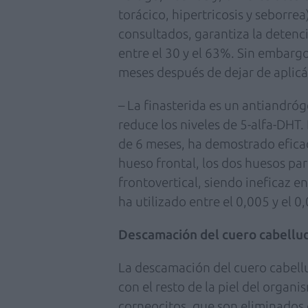
torácico, hipertricosis y seborrea
consultados, garantiza la detenci
entre el 30 y el 63%. Sin embargo
meses después de dejar de aplicá
– La finasterida es un antiandróg
reduce los niveles de 5-alfa-DHT.
de 6 meses, ha demostrado eficac
hueso frontal, los dos huesos pari
frontovertical, siendo ineficaz e
ha utilizado entre el 0,005 y el 
Descamación del cuero cabellu
La descamación del cuero cabellu
con el resto de la piel del organ
corneocitos, que son eliminados 