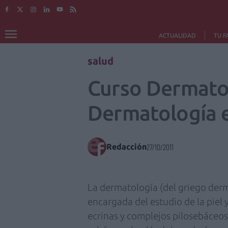
ACTUALIDAD
TU F
salud
Curso Dermatol
Dermatología e
Redacción
27/10/2011
La dermatología (del griego derma
encargada del estudio de la piel 
ecrinas y complejos pilosebáceos 