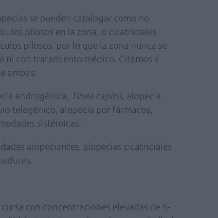
opecias se pueden catalogar como no
culos pilosos en la zona, o cicatriciales
culos pilosos, por lo que la zona nunca se
a ni con tratamiento médico. Citamos a
de ambas:
pecia androgénica,
Tinea capitis
, alopecia
uvio telegénico, alopecia por fármacos,
rmedades sistémicas.
edades alopeciantes, alopecias cicatriciales
maduras.
e cursa con concentraciones elevadas de 5-