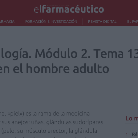
ARMACIA
FORMACIÓN E INVESTIGACIÓN
REVISTA DIGITAL
EL FA
ogía. Módulo 2. Tema 13
n el hombre adulto
, «piel») es la rama de la medicina
Lo m
y sus anejos: uñas, glándulas sudoríparas
(pelo, su músculo erector, la glándula
Ré