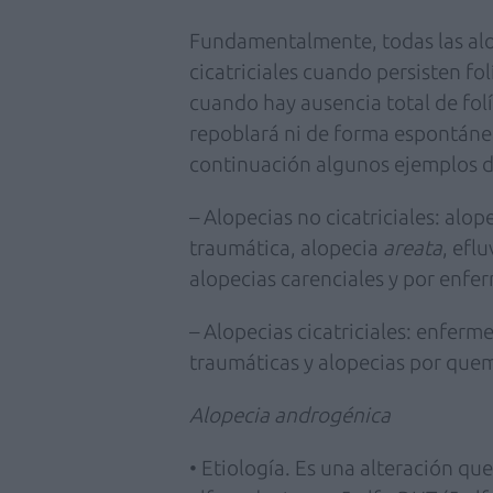
Fundamentalmente, todas las al
cicatriciales cuando persisten folí
cuando hay ausencia total de folí
repoblará ni de forma espontáne
continuación algunos ejemplos 
– Alopecias no cicatriciales: alo
traumática, alopecia
areata
, efl
alopecias carenciales y por enfe
– Alopecias cicatriciales: enferm
traumáticas y alopecias por que
Alopecia androgénica
• Etiología. Es una alteración qu