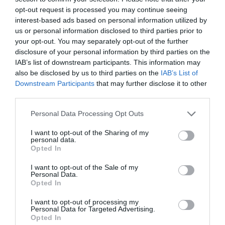
Curso salud de la mujer. Tema 11.
opt-out request is processed you may continue seeing
Enfermedades crónicas de la mujer
interest-based ads based on personal information utilized by
SALUD
Maite Climent
21/07/2021
us or personal information disclosed to third parties prior to
your opt-out. You may separately opt-out of the further
disclosure of your personal information by third parties on the
IAB’s list of downstream participants. This information may
Curso salud de la mujer. Tema 10.
also be disclosed by us to third parties on the
IAB’s List of
Menopausia y madurez
Downstream Participants
that may further disclose it to other
SALUD
third parties.
Leire Andraca Iturbe*, Bartolomé Vicente Domínguez
del Río Boada**
Personal Data Processing Opt Outs
01/07/2021
I want to opt-out of the Sharing of my
personal data.
Opted In
Curso Salud de la mujer. Tema 9.
Trastornos reproductivos de la
I want to opt-out of the Sale of my
mujer
Personal Data.
Opted In
SALUD
Rocío Margot Ortega Torres
27/05/2021
I want to opt-out of processing my
Personal Data for Targeted Advertising.
Opted In
Curso Salud de la mujer. Tema 8.