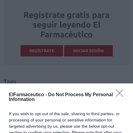
Regístrate gratis para
seguir leyendo El
Farmacéutico
REGÍSTRATE
INICIAR SESIÓN
Tags
ElFarmaceutico -
Do Not Process My Personal
salud mujer
Information
If you wish to opt-out of the sale, sharing to third parties, or
Otras noticias destacadas
processing of your personal or sensitive information for
targeted advertising by us, please use the below opt-out
section to confirm your selection. Please note that after your