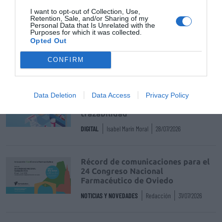
Puerperio y lactancia, su abordaje
I want to opt-out of Collection, Use,
desde la farmacia comunitaria
Retention, Sale, and/or Sharing of my
Personal Data that Is Unrelated with the
SALUD
A. Prado1, M. Rego2, L. Romero1
22/04/2021
Purposes for which it was collected.
Opted Out
CONFIRM
Destacados
La venta online de medicamentos
Data Deletion
Data Access
Privacy Policy
de uso humano: seguridad y
trazabilidad
DIGITAL
Isabel Marín Moral
28/07/2026
Récord de comunicaciones para el
24 Congreso Nacional
Farmacéutico de Oviedo
NOTICIAS Y NOVEDADES
Redacción
31/07/2026