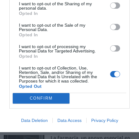
I want to opt-out of the Sharing of my
personal data.
Opted In
dispensación
formación
fitoterapia
I want to opt-out of the Sale of my
Personal Data.
Opted In
Destacados
I want to opt-out of processing my
Personal Data for Targeted Advertising.
La venta online de medicamentos
Opted In
de uso humano: seguridad y
trazabilidad
I want to opt-out of Collection, Use,
Retention, Sale, and/or Sharing of my
DIGITAL
Isabel Marín Moral
28/07/2026
Personal Data that Is Unrelated with the
Purposes for which it was collected.
Opted Out
Récord de comunicaciones para el
CONFIRM
24 Congreso Nacional
Farmacéutico de Oviedo
NOTICIAS Y NOVEDADES
Redacción
31/07/2026
Data Deletion
Data Access
Privacy Policy
La farmacia, un apoyo esencial en