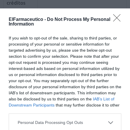
créditos
Calendario
Marzo 2015 | Agosto 2015
ElFarmaceutico -
Do Not Process My Personal
Information
Precio
195€
inscripción
If you wish to opt-out of the sale, sharing to third parties, or
Material
Vídeo de presentación, guía didáctica
processing of your personal or sensitive information for
accesible
y muestra del módulo I
targeted advertising by us, please use the below opt-out
section to confirm your selection. Please note that after your
Patrocinado
Dicaf
opt-out request is processed you may continue seeing
por
interest-based ads based on personal information utilized by
us or personal information disclosed to third parties prior to
your opt-out. You may separately opt-out of the further
disclosure of your personal information by third parties on the
Añadir
El Farmacéutico
como fuente preferida
de Google de forma gratuita
IAB’s list of downstream participants. This information may
Mantente informado con las últimas noticias de actualidad.
also be disclosed by us to third parties on the
IAB’s List of
ACTIVAR AHORA
Downstream Participants
that may further disclose it to other
third parties.
Personal Data Processing Opt Outs
Tags