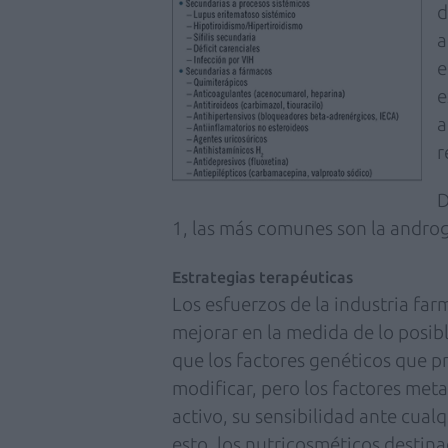
d
a
e
e
a
r
D
1, las más comunes son la androgé
Estrategias terapéuticas
Los esfuerzos de la industria far
mejorar en la medida de lo posible
que los factores genéticos que p
modificar, pero los factores met
activo, su sensibilidad ante cualq
esto, los nutricosméticos destin