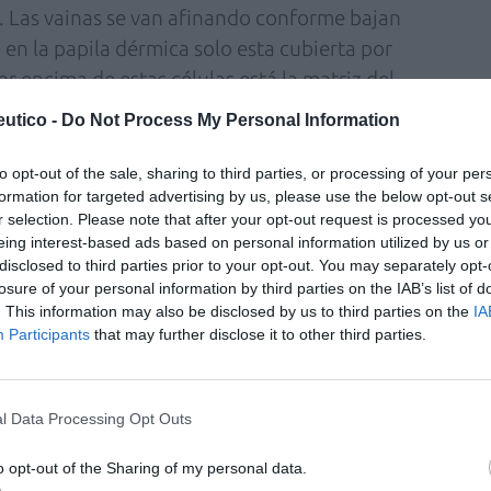
 Las vainas se van afinando conforme bajan
 en la papila dérmica solo esta cubierta por
or encima de estas células está la matriz del
oduce la actividad mitótica. El segmento
utico -
Do Not Process My Personal Information
mo, que va desde la inserción del músculo
a sebácea; y el infundíbulo, que va desde la
to opt-out of the sale, sharing to third parties, or processing of your per
formation for targeted advertising by us, please use the below opt-out s
ge el pelo a la superficie de la piel u ostium
r selection. Please note that after your opt-out request is processed y
eing interest-based ads based on personal information utilized by us or
disclosed to third parties prior to your opt-out. You may separately opt-
losure of your personal information by third parties on the IAB’s list of
. This information may also be disclosed by us to third parties on the
IA
opio ciclo, de tal manera que en un momento
Participants
that may further disclose it to other third parties.
s fases del ciclo piloso. Los pelos se
esde el nacimiento; como media en cada
s a lo largo de la vida. El crecimiento del pelo
l Data Processing Opt Outs
culos pilosos están sujetos a una sucesión de
neración. Cada ciclo está compuesto por una
o opt-out of the Sharing of my personal data.