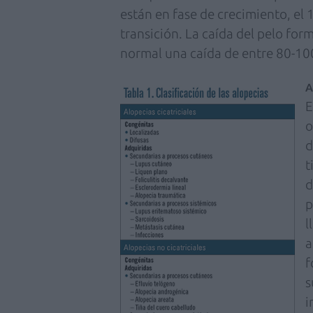
están en fase de crecimiento, el 
transición. La caída del pelo form
normal una caída de entre 80-100
A
E
o
d
t
d
p
l
a
f
s
i