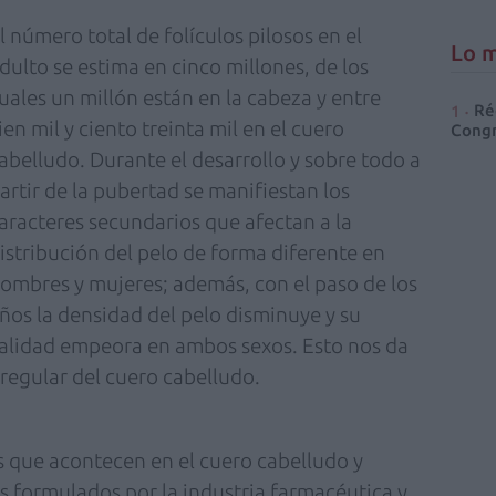
l número total de folículos pilosos en el
Lo m
dulto se estima en cinco millones, de los
uales un millón están en la cabeza y entre
Ré
ien mil y ciento treinta mil en el cuero
Congr
abelludo. Durante el desarrollo y sobre todo a
artir de la pubertad se manifiestan los
aracteres secundarios que afectan a la
istribución del pelo de forma diferente en
ombres y mujeres; además, con el paso de los
ños la densidad del pelo disminuye y su
alidad empeora en ambos sexos. Esto nos da
rregular del cuero cabelludo.
s que acontecen en el cuero cabelludo y
s formulados por la industria farmacéutica y