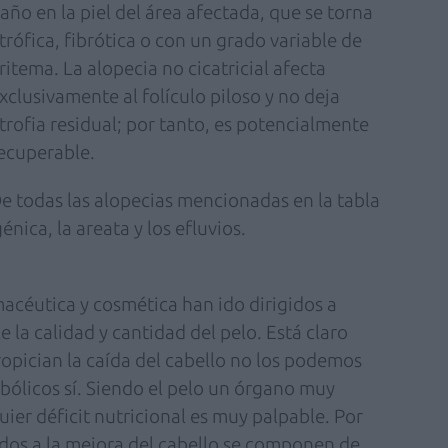
año en la piel del área afectada, que se torna
trófica, fibrótica o con un grado variable de
ritema. La alopecia no cicatricial afecta
xclusivamente al folículo piloso y no deja
trofia residual; por tanto, es potencialmente
ecuperable.
e todas las alopecias mencionadas en la tabla
nica, la areata y los efluvios.
macéutica y cosmética han ido dirigidos a
 la calidad y cantidad del pelo. Está claro
ropician la caída del cabello no los podemos
abólicos sí. Siendo el pelo un órgano muy
uier déficit nutricional es muy palpable. Por
ados a la mejora del cabello se componen de