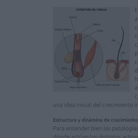
E
a
c
c
c
p
c
d
h
a
c
una idea inicial del crecimiento i
Estructura y dinámina de crecimiento
Para entender bien las patología
dónde actúan los distintos activo