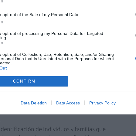
In
an lugar a problemas de salud en la edad
 en cambio, relativamente frecuentes (>1%).
o opt-out of the Sale of my Personal Data.
In
álisis genético relacionado con el cáncer
 asociados al riesgo de padecer un
to opt-out of processing my Personal Data for Targeted
ing.
ás famoso de ellos ha sido sin duda el
In
BRCA2, asociado al cáncer de mama
o opt-out of Collection, Use, Retention, Sale, and/or Sharing
ersonal Data that Is Unrelated with the Purposes for which it
lected.
Out
 determinada variante presentan una
r de padecer el tipo de cáncer en cuestión. Sin
CONFIRM
 real no es tan sencilla, a pesar de que existen
nvertido esto en un negocio, generando con
Data Deletion
Data Access
Privacy Policy
n muchas personas.
o
dentificación de individuos y familias que