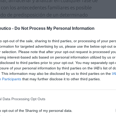
lar, almacenar y analizar en cualquier fase de
s con los antecedentes familiares es posible
rado de predisposición de un determinado
eto de cáncer, aunque es cierto que la
utico -
Do Not Process My Personal Information
nivel individual supone un grado de
loración estadística se emplea el concepto de
to opt-out of the sale, sharing to third parties, or processing of your per
 proporción de individuos portadores de una
formation for targeted advertising by us, please use the below opt-out s
ollarán la enfermedad.
r selection. Please note that after your opt-out request is processed y
eing interest-based ads based on personal information utilized by us or
l riesgo relativo de padecer la enfermedad
disclosed to third parties prior to your opt-out. You may separately opt-
losure of your personal information by third parties on the IAB’s list of
onales: las variantes comunes de baja
. This information may also be disclosed by us to third parties on the
IA
o menor, mientras que las variantes raras de
Participants
that may further disclose it to other third parties.
yor riesgo de enfermedad. En la valoración
tener en cuenta tanto la edad como el sexo,
s que se manifiestan en la edad adulta. Las
l Data Processing Opt Outs
stornos graves a edades tempranas son
o opt-out of the Sharing of my personal data.
en tener un efecto negativo sobre la gestación