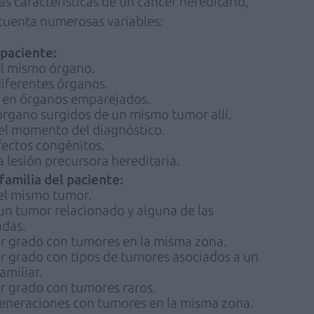
as características de un cáncer hereditario,
 cuenta numerosas variables:
 paciente:
el mismo órgano.
diferentes órganos.
s en órganos emparejados.
rgano surgidos de un mismo tumor allí.
n el momento del diagnóstico.
ectos congénitos.
lesión precursora hereditaria.
familia del paciente:
 el mismo tumor.
un tumor relacionado y alguna de las
adas.
er grado con tumores en la misma zona.
r grado con tipos de tumores asociados a un
amiliar.
r grado con tumores raros.
 generaciones con tumores en la misma zona.