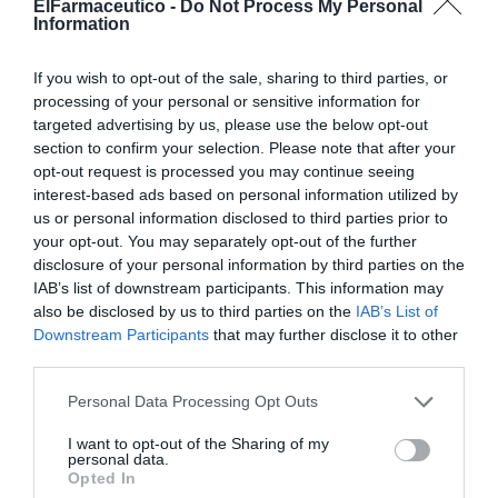
Regístrate gratis para
ElFarmaceutico -
Do Not Process My Personal
Information
seguir leyendo El
Farmacéutico
If you wish to opt-out of the sale, sharing to third parties, or
processing of your personal or sensitive information for
targeted advertising by us, please use the below opt-out
REGÍSTRATE
INICIAR SESIÓN
section to confirm your selection. Please note that after your
opt-out request is processed you may continue seeing
interest-based ads based on personal information utilized by
us or personal information disclosed to third parties prior to
your opt-out. You may separately opt-out of the further
Tags
disclosure of your personal information by third parties on the
IAB’s list of downstream participants. This information may
also be disclosed by us to third parties on the
IAB’s List of
Paciente frágil
anciano frágil
Downstream Participants
that may further disclose it to other
third parties.
Farmacia comunitaria
farmacia asistencial
Personal Data Processing Opt Outs
I want to opt-out of the Sharing of my
Destacados
personal data.
Opted In