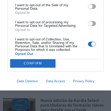
La venta online de medicamentos
I want to opt-out of the Sale of my
de uso humano: seguridad y
Personal Data.
trazabilidad
Opted In
DIGITAL
Isabel Marín Moral
28/07/2026
I want to opt-out of processing my
Personal Data for Targeted Advertising.
Opted In
Récord de comunicaciones para el
I want to opt-out of Collection, Use,
24 Congreso Nacional
Retention, Sale, and/or Sharing of my
Farmacéutico de Oviedo
Personal Data that Is Unrelated with the
Purposes for which it was collected.
NOTICIAS Y NOVEDADES
Redacción
31/07/2026
Opted Out
CONFIRM
La farmacia, un apoyo esencial en
el cuidado infantil
Data Deletion
Data Access
Privacy Policy
NOTICIAS Y NOVEDADES
Redacción
30/07/2026
Nueva edición de Kardia Select
para titulares de farmacia: claves
para decidir con criterio