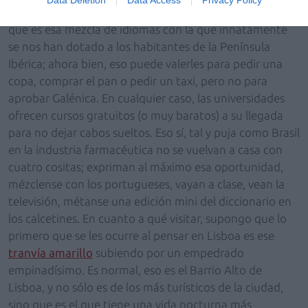
dificultan. A su favor siempre van a tener el portuñol,
que es esa mezcla de idiomas con la que innatamente
se nos han dotado a los habitantes de la Península
Ibérica; ahora bien, eso puede valerles para pedir una
copa, comprar el pan o pedir un taxi, pero no para
aprobar Galénica. En cualquier caso, las universidades
ofrecen cursos gratuitos (o muy baratos) a su llegada
para no dejar cabos sueltos. Eso sí, tal y puja como Brasil
en la industria farmacéutica no se vuelvan a casa con
cuatro cositas; expriman al máximo esa oportunidad,
mézclense con los portugueses, vayan a clase, vean la
televisión, métanse una edición mini del diccionario en
los calcetines. En cuanto a qué visitar, supongo que lo
primero que se les ocurre al pensar en Lisboa es ese
tranvía amarillo
subiendo por un empedrado
empinadísimo. Es normal, eso es el Barrio Alto de
Lisboa, y no sólo es de los más turísticos de la ciudad,
sino que es el que tiene una vida nocturna más