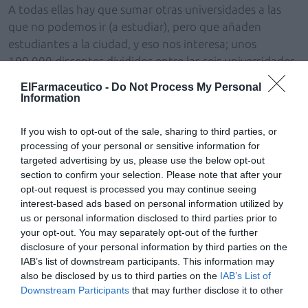
A todas ellas hay que sumar otras universidades a las
que no podemos ir (a estudiar), pero que añaden
estudiantes a la ciudad, y eso nos interesa; unos
100.000 discentes divididos entre las seis universidades
lisboetas concentrados en su mayoría entre los centros
ElFarmaceutico -
Do Not Process My Personal
de la ciudad universitaria (excluimos de este cálculo a
Information
Egas Moniz). Piensen que además de contar con
muchos Erasmus, la población estudiantil (entorno al
If you wish to opt-out of the sale, sharing to third parties, or
processing of your personal or sensitive information for
20% de la total de la ciudad) cuenta con gentes de
targeted advertising by us, please use the below opt-out
todas partes de Portugal. Se supone que con el
section to confirm your selection. Please note that after your
(engañoso) aumento en la dotación de la beca, vivir en
opt-out request is processed you may continue seeing
Lisboa no les va a resultar excesivamente caro (dentro
interest-based ads based on personal information utilized by
de los destinos Erasmus): los alquileres de pisos se
us or personal information disclosed to third parties prior to
pueden tramitar a través de las
páginas
de las
your opt-out. You may separately opt-out of the further
disclosure of your personal information by third parties on the
Universidades, por ejemplo, aunque claro, existen más
IAB’s list of downstream participants. This information may
vías. Un alquiler puede oscilar entre los 200 y los 300 €
also be disclosed by us to third parties on the
IAB’s List of
por persona, en función del barrio básicamente; el
Downstream Participants
that may further disclose it to other
transporte es más barato, aunque ha ido subiendo
third parties.