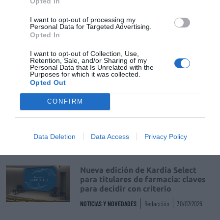
Opted In
DIGITAL
Isabel Marín Moral
28/07/2026
I want to opt-out of processing my
Personal Data for Targeted Advertising.
Opted In
Récord de comunicaciones para el
24 Congreso Nacional
I want to opt-out of Collection, Use,
Retention, Sale, and/or Sharing of my
Farmacéutico de Oviedo
Personal Data that Is Unrelated with the
Purposes for which it was collected.
NOTICIAS Y NOVEDADES
Redacción
31/07/2026
Opted Out
CONFIRM
La farmacia, un apoyo esencial en
el cuidado infantil
NOTICIAS Y NOVEDADES
Redacción
30/07/2026
Data Deletion
Data Access
Privacy Policy
Nueva edición de Kardia Select
para titulares de farmacia: claves
para decidir con criterio
NOTICIAS Y NOVEDADES
Redacción
30/07/2026