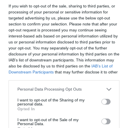
If you wish to opt-out of the sale, sharing to third parties, or
seguir leyendo El
processing of your personal or sensitive information for
Farmacéutico
targeted advertising by us, please use the below opt-out
section to confirm your selection. Please note that after your
opt-out request is processed you may continue seeing
REGÍSTRATE
INICIAR SESIÓN
interest-based ads based on personal information utilized by
us or personal information disclosed to third parties prior to
your opt-out. You may separately opt-out of the further
disclosure of your personal information by third parties on the
IAB’s list of downstream participants. This information may
Tags
also be disclosed by us to third parties on the
IAB’s List of
Downstream Participants
that may further disclose it to other
third parties.
Medicamento
Dolor
Personal Data Processing Opt Outs
Destacados
I want to opt-out of the Sharing of my
personal data.
Opted In
La venta online de medicamentos
I want to opt-out of the Sale of my
de uso humano: seguridad y
Personal Data.
trazabilidad