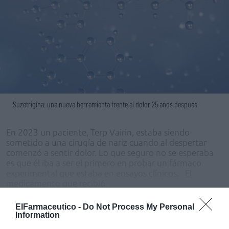
Suzetrigina: una nueva herramienta frente al dolor 25 años después
En 2023 un paciente, Terp Vairin, estaba siendo
sometido a una cirugía de nariz cuando al despertar
comenzó a sentir dolor. Lo que seguro no se esperaba
es que él iba a ser el primero en probar un fármaco
experimental que estaba en ensayos clínicos. El
medicamento que recibió,
ElFarmaceutico -
Do Not Process My Personal
Information
Regístrate gratis para