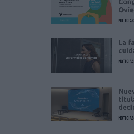
Cong
Ovi
NOTICIA
La f
cuid
NOTICIA
Nuev
titu
deci
NOTICIA