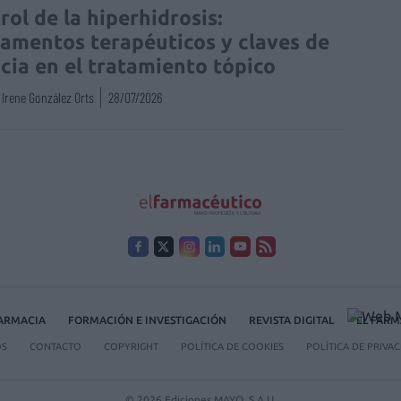
rol de la hiperhidrosis:
amentos terapéuticos y claves de
acia en el tratamiento tópico
Irene González Orts
28/07/2026
FARMACIA
FORMACIÓN E INVESTIGACIÓN
REVISTA DIGITAL
EL FARM
OS
CONTACTO
COPYRIGHT
POLÍTICA DE COOKIES
POLÍTICA DE PRIVA
© 2026 Ediciones MAYO, S.A.U.