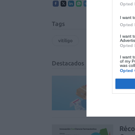
Opted 
I want t
Tags
Opted 
I want 
vitíligo
Advertis
Opted 
I want t
of my P
Destacados
was col
Opted 
La v
uso 
DIGITAL
Réco