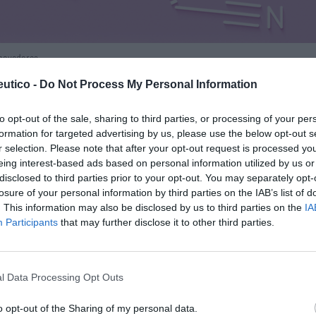
nnovadoras
utico -
Do Not Process My Personal Information
s del entorno y garantizar nuestra
Lo m
pleja red de células y órganos que nos
to opt-out of the sale, sharing to third parties, or processing of your per
e las infecciones asociadas, además de
formation for targeted advertising by us, please use the below opt-out s
traños, conformando el sistema inmunológic
No se
r selection. Please note that after your opt-out request is processed y
eing interest-based ads based on personal information utilized by us or
disclosed to third parties prior to your opt-out. You may separately opt-
losure of your personal information by third parties on the IAB’s list of
is para seguir leyendo El
. This information may also be disclosed by us to third parties on the
IA
Participants
rmacéutico
that may further disclose it to other third parties.
TE
INICIAR SESIÓN
l Data Processing Opt Outs
o opt-out of the Sharing of my personal data.