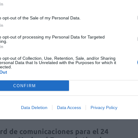
In
o opt-out of the Sale of my Personal Data.
In
to opt-out of processing my Personal Data for Targeted
ing.
In
o opt-out of Collection, Use, Retention, Sale, and/or Sharing
ersonal Data that Is Unrelated with the Purposes for which it
lected.
Out
enta online de medicamentos de
CONFIRM
humano: seguridad y trazabilidad
Isabel Marín Moral
28/07/2026
Data Deletion
Data Access
Privacy Policy
rd de comunicaciones para el 24