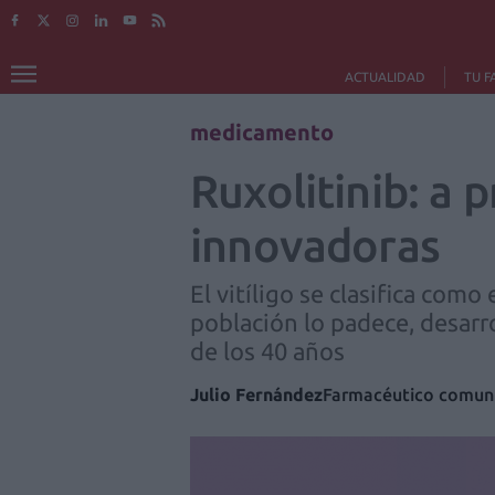
ACTUALIDAD
TU F
medicamento
Ruxolitinib: a 
innovadoras
El vitíligo se clasifica co
población lo padece, desarro
de los 40 años
Julio Fernández
Farmacéutico comuni