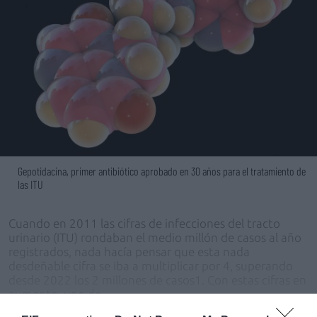
Gepotidacina, primer antibiótico aprobado en 30 años para el tratamiento de
las ITU
Cuando en 2011 las cifras de infecciones del tracto
urinario (ITU) rondaban el medio millón de casos al año
registrados, nada hacía pensar que esta nada
desdeñable cifra se iba a multiplicar por 4, superando
desde 2022 los 2 millones de casos1. Con estas cifras en
aumento, uno de