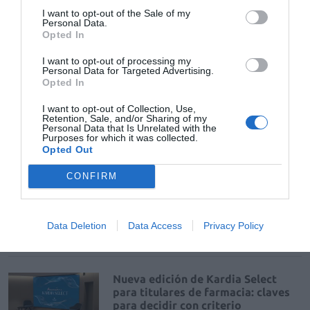
La venta online de medicamentos
I want to opt-out of the Sale of my
de uso humano: seguridad y
Personal Data.
trazabilidad
Opted In
DIGITAL
Isabel Marín Moral
28/07/2026
I want to opt-out of processing my
Personal Data for Targeted Advertising.
Opted In
Récord de comunicaciones para el
I want to opt-out of Collection, Use,
24 Congreso Nacional
Retention, Sale, and/or Sharing of my
Farmacéutico de Oviedo
Personal Data that Is Unrelated with the
Purposes for which it was collected.
NOTICIAS Y NOVEDADES
Redacción
31/07/2026
Opted Out
CONFIRM
La farmacia, un apoyo esencial en
el cuidado infantil
Data Deletion
Data Access
Privacy Policy
NOTICIAS Y NOVEDADES
Redacción
30/07/2026
Nueva edición de Kardia Select
para titulares de farmacia: claves
para decidir con criterio