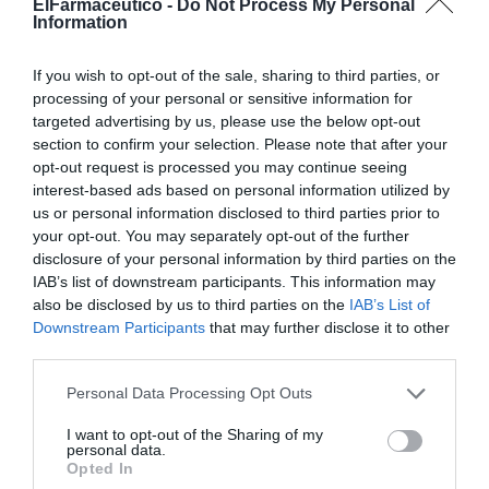
ElFarmaceutico -
Do Not Process My Personal
Information
Regístrate gratis para
If you wish to opt-out of the sale, sharing to third parties, or
seguir leyendo El
processing of your personal or sensitive information for
targeted advertising by us, please use the below opt-out
Farmacéutico
section to confirm your selection. Please note that after your
opt-out request is processed you may continue seeing
interest-based ads based on personal information utilized by
REGÍSTRATE
INICIAR SESIÓN
us or personal information disclosed to third parties prior to
your opt-out. You may separately opt-out of the further
disclosure of your personal information by third parties on the
IAB’s list of downstream participants. This information may
Tags
also be disclosed by us to third parties on the
IAB’s List of
Downstream Participants
that may further disclose it to other
third parties.
antibióticos
infecciones del tracto urinario
Personal Data Processing Opt Outs
I want to opt-out of the Sharing of my
Destacados
personal data.
Opted In