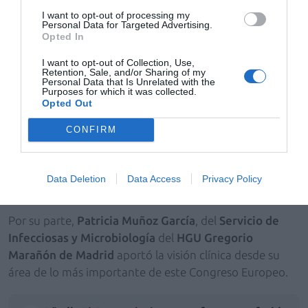
menos efectos adversos en el grupo de tratamiento
I want to opt-out of processing my
corto". La ponencia abordó también novedades en el
Personal Data for Targeted Advertising.
pipeline antibacteriano y antiviral, avances en
Opted In
farmacocinética poblacional aplicada a la dosificación
I want to opt-out of Collection, Use,
de antimicrobianos en pediatría, datos preliminares
Retention, Sale, and/or Sharing of my
Personal Data that Is Unrelated with the
sobre la penetración de
rezafungina
en líquido
Purposes for which it was collected.
peritoneal en pacientes con candidiasis intraabdominal,
Opted Out
el
índice ERI
del
proyecto Europeo EPI-NET
como
CONFIRM
herramienta
PROA
para priorizar antibióticos de
reserva, y el papel emergente de la inteligencia artificial
en el soporte a los programas de optimización
Data Deletion
Data Access
Privacy Policy
antimicrobiana.
Por su parte,
Patricia Muñoz García
, del
Servicio de
Infecciosas y Microbiología
del
HGU Gregorio
Marañón de Madrid
aportó la visión clínica desde su
área de lo más importante de este Congreso Europeo.