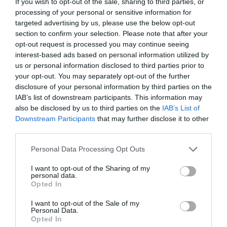
If you wish to opt-out of the sale, sharing to third parties, or
processing of your personal or sensitive information for
Javier Sáez de la Fuente
,
farmacéutico
del
HU Ramón
targeted advertising by us, please use the below opt-out
y Cajal
y
coordinador de grupos de trabajo
de la
SEFH
,
section to confirm your selection. Please note that after your
que el
ensayo SNAP
—ensayo de plataforma
opt-out request is processed you may continue seeing
adaptativa en bacteriemia por Staphylococcus aureus
interest-based ads based on personal information utilized by
con más de 3.900 participantes— no demostró
us or personal information disclosed to third parties prior to
your opt-out. You may separately opt-out of the further
beneficio de la
clindamicina
adyuvante sobre la
disclosure of your personal information by third parties on the
mortalidad a 90 días. "Junto con los datos previos del
IAB’s list of downstream participants. This information may
ensayo ARREST con rifampicina
, los resultados hacen
also be disclosed by us to third parties on the
IAB’s List of
cada vez menos verosímil que los antibióticos
Downstream Participants
that may further disclose it to other
antitoxina aporten beneficio como tratamiento
third parties.
adyuvante en esta indicación", señaló.
Personal Data Processing Opt Outs
"Igualmente relevante para los
programas PROA
—
I want to opt-out of the Sharing of my
personal data.
continuó
Sáez de la Fuente
— fueron los resultados del
Opted In
ensayo COBRA
, que demostró la no inferioridad de un
único día de antibiótico frente a 4-7 días en colangitis
I want to opt-out of the Sale of my
Personal Data.
aguda con drenaje endoscópico exitoso, con además
Opted In