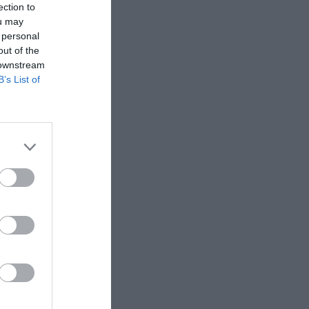
ection to
ou may
 personal
out of the
 downstream
B’s List of