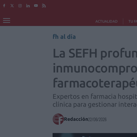
ACTUALIDAD
TU F
fh al día
La SEFH profun
inmunocomprom
farmacoterapé
Expertos en farmacia hospita
clínica para gestionar inte
Redacción
22/06/2026