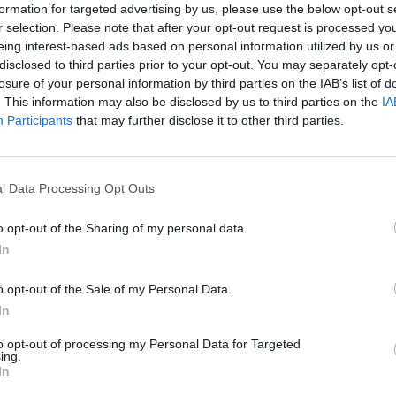
formation for targeted advertising by us, please use the below opt-out s
acciones farmacológicas
r selection. Please note that after your opt-out request is processed y
eing interest-based ads based on personal information utilized by us or
coterapéutica fue liderado por
Miguel Ángel
disclosed to third parties prior to your opt-out. You may separately opt-
Farmacia Crítica (FarMIC) de la SEFH
. Amor
losure of your personal information by third parties on the IAB’s list of
ón de barreras para la prescripción de
. This information may also be disclosed by us to third parties on the
IA
Participants
that may further disclose it to other third parties.
mplejidad de las interacciones farmacológicas
y polimedicación sigue siendo el principal
l Data Processing Opt Outs
iones que observamos en la práctica clínica
o opt-out of the Sharing of my personal data.
 son manejables mediante intervenciones
In
Miguel Ángel Amor
. Entre las medidas
a importancia de la suspensión temporal de
o opt-out of the Sale of my Personal Data.
In
e de la posología y la monitorización estrecha
to opt-out of processing my Personal Data for Targeted
ing.
In
s intervenciones, Amor abogó por un enfoque