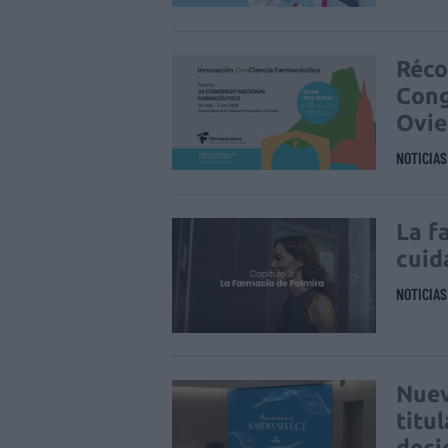
Réco
Cong
Ovi
NOTICIA
La f
cuid
NOTICIA
Nuev
titu
deci