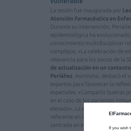
vulnerable
La sesión fue inaugurada por
Leo
Atención Farmacéutica en Enfer
Durante su intervención, Periáñe
epidemiológica ha evolucionado,
conocimiento multidisciplinar ro
complejos. «La celebración de es
relevancia para los socios de la 
de actualización en un contexto
Periáñez
. Asimismo, destacó el v
expertos para favorecer la refle
especiales: «Compartir buenas p
en el caso de los pacientes inmu
elevado». La especialista conclu
ElFarmace
referente en la formación, contr
centrada en el paciente.
If you wish 