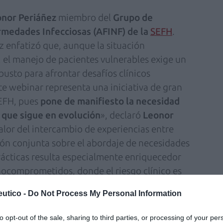
nor Periáñez
miembro del
Grupo de
medades Infecciosas (AFINF) de la
SEFH
.
z enfatizó que, aunque la situación
 el manejo de pacientes vulnerables exige un
busto para afrontar desafíos clínicos
te webinar representa una iniciativa de gran
SEFH, pues
pone de manifiesto la necesidad
 que sigue en evolución
», declaró
Leonor
alor del intercambio de experiencias entre
xión conjunta sobre el abordaje de necesidades
rácticas resulta especialmente enriquecedor
nocomprometidos, donde el riesgo clínico es
yó reafirmando el papel de la SEFH como
utico -
Do Not Process My Personal Information
ibuyendo a una atención más segura, eficaz y
to opt-out of the sale, sharing to third parties, or processing of your per