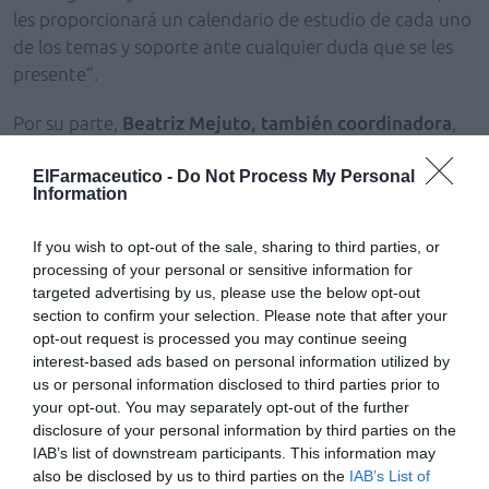
les proporcionará un calendario de estudio de cada uno
de los temas y soporte ante cualquier duda que se les
presente”.
Por su parte,
Beatriz Mejuto
, también coordinadora
,
destaca que la preparación del examen requiere una
constancia y un esfuerzo personal por parte de los
ElFarmaceutico -
Do Not Process My Personal
Information
alumnos para reforzar y ampliar sus conocimientos en el
manejo terapéutico de las patologías infecciosas. “Para
If you wish to opt-out of the sale, sharing to third parties, or
ello, a lo largo del año, se celebrarán reuniones virtuales
processing of your personal or sensitive information for
que incluirán refuerzo de conceptos clave, aporte de
targeted advertising by us, please use the below opt-out
material complementario de estudio y resolución de
section to confirm your selection. Please note that after your
opt-out request is processed you may continue seeing
dudas/consultas que hayan ido surgiendo durante el
interest-based ads based on personal information utilized by
estudio”.
us or personal information disclosed to third parties prior to
your opt-out. You may separately opt-out of the further
España, líder europeo
disclosure of your personal information by third parties on the
Con 16 Farmacéuticos Especialistas certificados en
IAB’s list of downstream participants. This information may
Infecciosas por el BPS, la Farmacia Hospitalaria Española
also be disclosed by us to third parties on the
IAB’s List of