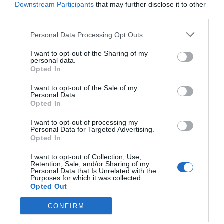
Downstream Participants
that may further disclose it to other
encabeza el ranking Europeo y se sitúa 5ª a nivel
third parties.
mundial en una clasificación que lidera Estados Unidos.
Personal Data Processing Opt Outs
¿Qué es el BPS?
El
Board of Pharmacy Specialties
I want to opt-out of the Sharing of my
es una agencia
personal data.
estadounidense creada en el seno de la
American
Opted In
Pharmacists Association
(APhA) en 1976. Nació ante la
I want to opt-out of the Sale of my
necesidad de responder a los cambios que empezaban a
Personal Data.
gestarse en la atención sanitaria y en farmacia
Opted In
hospitalaria, con la intención de fomentar y regular la
I want to opt-out of processing my
especialización farmacéutica. De esta forma se
Personal Data for Targeted Advertising.
Opted In
establecieron una serie de certificados que reconocen
distintas especialidades farmacéuticas, cada una con
I want to opt-out of Collection, Use,
Retention, Sale, and/or Sharing of my
unos estándares de certificación y recertificación que
Personal Data that Is Unrelated with the
Purposes for which it was collected.
pueden ser conseguidos por farmacéuticos cualificados.
Opted Out
Estos certificados ofrecen la oportunidad de seguir un
programa formativo de alto rigor y calidad y con una
CONFIRM
clara orientación clínica.