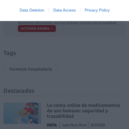
Data Deletion
Data Access
Privacy Policy
Añadir
El Farmacéutico
como fuente preferida
de Google de forma gratuita
Mantente informado con las últimas noticias de actualidad.
ACTIVAR AHORA
Tags
Farmacia hospitalaria
Destacados
La venta online de medicamentos
de uso humano: seguridad y
trazabilidad
DIGITAL
Isabel Marín Moral
28/07/2026