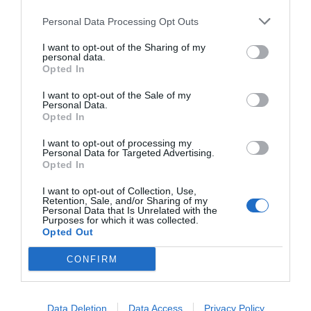
proyecto propone programas continuados de apoyo
psicológico desde el inicio del tratamiento, así como
Personal Data Processing Opt Outs
materiales educativos claros, aplicaciones con
I want to opt-out of the Sharing of my
recordatorios personalizados y una escuela de pacientes
personal data.
Opted In
que aborde el autocuidado y el afrontamiento
emocional. Esta visión coincide con el testimonio de
I want to opt-out of the Sale of my
María Adela García Arroyo
(FECMA), quien recuerda
Personal Data.
Opted In
que “muchas mujeres no comprenden bien su
tratamiento o se sienten desbordadas por su día a día”,
I want to opt-out of processing my
Personal Data for Targeted Advertising.
lo que aumenta la desmotivación cuando no hay un
Opted In
seguimiento cercano.
I want to opt-out of Collection, Use,
Retention, Sale, and/or Sharing of my
La enfermería también tiene un papel clave.
Isabel
Personal Data that Is Unrelated with the
Purposes for which it was collected.
Tuñón
, representante de la SEEO, destaca que las
Opted Out
funciones esenciales incluyen la educación sanitaria
personalizada, el acompañamiento emocional y la
CONFIRM
evaluación continua, aunque reconoce que la
sobrecarga asistencial y la falta de herramientas
Data Deletion
Data Access
Privacy Policy
estandarizadas dificultan esta labor. Entre las medidas