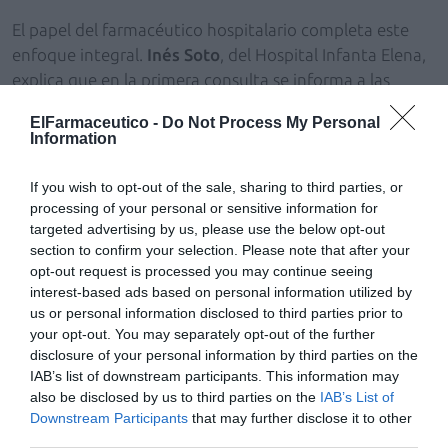
El papel del farmacéutico hospitalario completa este
enfoque integral.
Inés Soto
, del Hospital Infanta Elena,
explica que en la primera consulta se informa a las
pacientes sobre la medicación y se traza un plan
ElFarmaceutico -
Do Not Process My Personal
personalizado, identificando posibles interacciones y
Information
manteniendo una vía directa de comunicación para
resolver dudas. En los seguimientos, revisa la adherencia
If you wish to opt-out of the sale, sharing to third parties, or
y propone estrategias como pastilleros o alarmas,
processing of your personal or sensitive information for
coordinándose con el equipo médico para evitar
targeted advertising by us, please use the below opt-out
section to confirm your selection. Please note that after your
toxicidades o abandonos.
opt-out request is processed you may continue seeing
interest-based ads based on personal information utilized by
Desde la perspectiva emocional, el impacto psicológico
us or personal information disclosed to third parties prior to
es determinante. La psico-oncóloga
Marta de la Fuente
your opt-out. You may separately opt-out of the further
explica que factores como la ansiedad, la depresión o
disclosure of your personal information by third parties on the
las creencias irracionales pueden reducir la adherencia,
IAB’s list of downstream participants. This information may
also be disclosed by us to third parties on the
IAB’s List of
mientras que la autoeficacia, la tolerancia emocional y
Downstream Participants
that may further disclose it to other
la percepción de control la mejoran. Por ello, el
third parties.