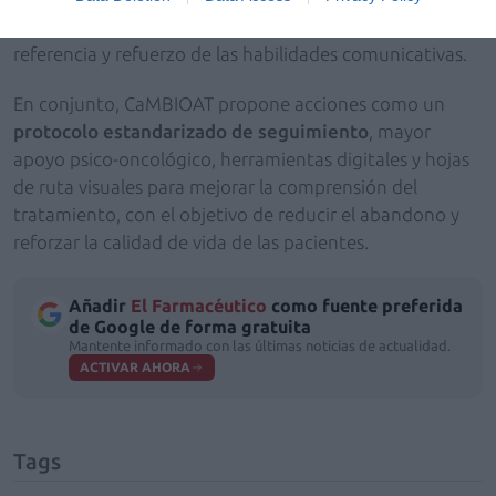
del proyecto figuran formación específica, guías de
referencia y refuerzo de las habilidades comunicativas.
En conjunto, CaMBIOAT propone acciones como un
protocolo estandarizado de seguimiento
, mayor
apoyo psico-oncológico, herramientas digitales y hojas
de ruta visuales para mejorar la comprensión del
tratamiento, con el objetivo de reducir el abandono y
reforzar la calidad de vida de las pacientes.
Añadir
El Farmacéutico
como fuente preferida
de Google de forma gratuita
Mantente informado con las últimas noticias de actualidad.
ACTIVAR AHORA
Tags