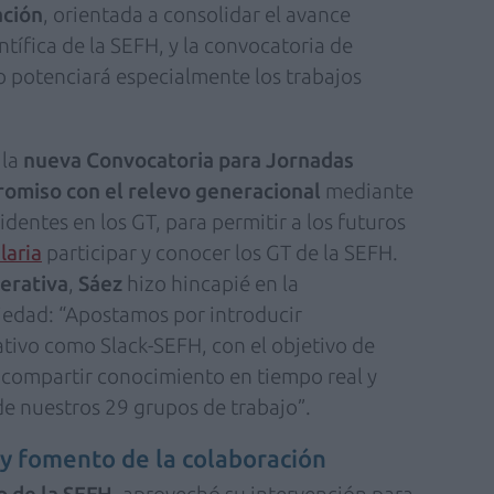
ación
, orientada a consolidar el avance
tífica de la SEFH, y la convocatoria de
o potenciará especialmente los trabajos
 la
nueva Convocatoria para Jornadas
romiso con el relevo generacional
mediante
identes en los GT, para permitir a los futuros
laria
participar y conocer los GT de la SEFH.
erativa
,
Sáez
hizo hincapié en la
iedad: “Apostamos por introducir
tivo como Slack-SEFH, con el objetivo de
, compartir conocimiento en tiempo real y
 de nuestros 29 grupos de trabajo”.
y fomento de la colaboración
o de la SEFH
, aprovechó su intervención para