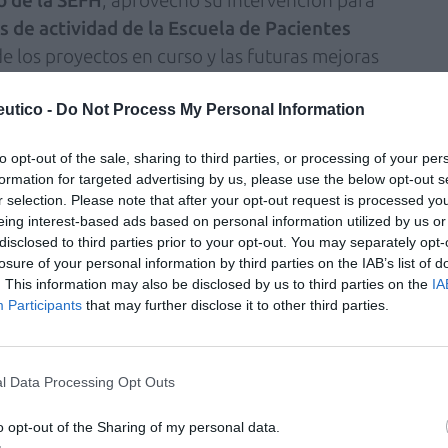
s de actividad de la Escuela de Pacientes
de los proyectos en curso y las futuras mejoras
se describieron las
herramientas
os GT para facilitar su comunicación y gestión
utico -
Do Not Process My Personal Information
llevar a cabo proyectos de
formación e
to opt-out of the sale, sharing to third parties, or processing of your per
formation for targeted advertising by us, please use the below opt-out s
r selection. Please note that after your opt-out request is processed y
ica Especialista y miembro del comité
eing interest-based ads based on personal information utilized by us or
a
SEFH
, explicó a los representantes de los GT
disclosed to third parties prior to your opt-out. You may separately opt-
losure of your personal information by third parties on the IAB’s list of
n
y
plazos de envío
de trabajos y propuestas
. This information may also be disclosed by us to third parties on the
IA
endrá lugar en
octubre de 2026 en
Participants
that may further disclose it to other third parties.
ene de forma exponencial
l Data Processing Opt Outs
onsable de estudios de investigación-PM
o opt-out of the Sharing of my personal data.
ión impulsada desde los GT
de la Sociedad