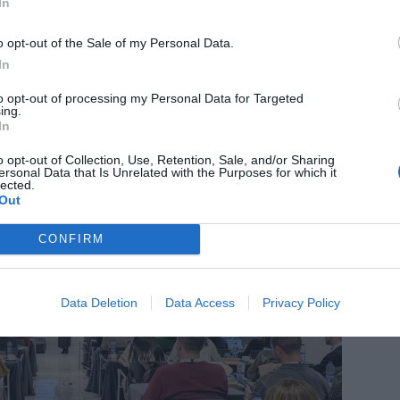
In
to progresivo del número de proyectos
mpetitivas, que durante 2025 suponen 21
o opt-out of the Sale of my Personal Data.
omo promotor. El compromiso de los
In
 continua de la atención sanitaria son los
to opt-out of processing my Personal Data for Targeted
 se apoyan los GT para dar respuesta a los
ing.
In
o opt-out of Collection, Use, Retention, Sale, and/or Sharing
ersonal Data that Is Unrelated with the Purposes for which it
lected.
Out
CONFIRM
Data Deletion
Data Access
Privacy Policy