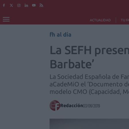
ACTUALIDAD
TU F
fh al día
La SEFH prese
Barbate’
La Sociedad Española de Far
aCadeMiO el ‘Documento de 
modelo CMO (Capacidad, Mot
Redacción
03/06/2019