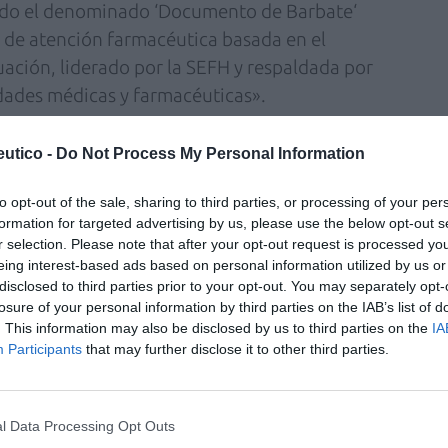
rmado el denominado ‘Documento de Barbate‘
 de atención farmacéutica basada en el
ación, liderado por la SEFH y respaldada por
dades médicas y farmacéuticas».
uel Ángel Calleja, destacó durante la jornada
utico -
Do Not Process My Personal Information
del paciente, el carácter multidisciplinar del
ratificar al paciente y seleccionar a aquellos
to opt-out of the sale, sharing to third parties, or processing of your per
formation for targeted advertising by us, please use the below opt-out s
ibilidad de anticiparnos a sus necesidades y
r selection. Please note that after your opt-out request is processed y
gías al servicio de la mejor atención
eing interest-based ads based on personal information utilized by us or
disclosed to third parties prior to your opt-out. You may separately opt-
losure of your personal information by third parties on the IAB’s list of
lida en la práctica de la atención
. This information may also be disclosed by us to third parties on the
IA
Participants
that may further disclose it to other third parties.
 en servicios de farmacia hospitalaria. La
s es indudable, así como la necesidad de
 y motivación. Además, en las jornadas se
l Data Processing Opt Outs
es para desarrollar sinergias con la