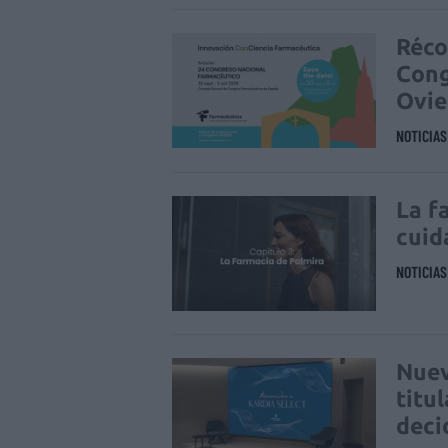
Réco
Cong
Ovi
NOTICIA
La f
cuid
NOTICIA
Nuev
titu
deci