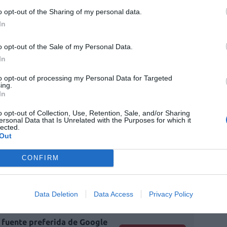
Dr. José Luis Poveda, jefe de Servicio de
o opt-out of the Sharing of my personal data.
In
io La Fe de Valencia.
o opt-out of the Sale of my Personal Data.
como ponentes los Dres. José Manuel
In
novación e Investigación de la SEFH, que
portante que es disponer de una metodología
to opt-out of processing my Personal Data for Targeted
ing.
ompetencias, así como en la definición de
In
ipo de salud y la medición de resultados en
o opt-out of Collection, Use, Retention, Sale, and/or Sharing
tico comunitario y presidente de Asprofa, que
ersonal Data that Is Unrelated with the Purposes for which it
lected.
ación entre farmacia hospitalaria y
Out
s y casos de éxito. Particularmente llamativa
CONFIRM
que realizaron farmacéuticos hospitalarios de
integración del modelo CMO en su actividad
Data Deletion
Data Access
Privacy Policy
fuente preferida de Google