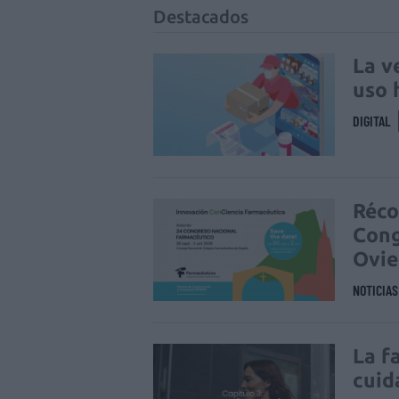
Destacados
La v
uso 
DIGITAL
Réco
Cong
Ovi
NOTICIA
La f
cuid