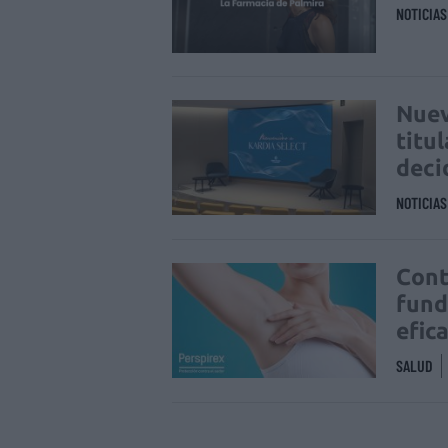
NOTICIA
Nuev
titu
deci
NOTICIA
Cont
fund
efic
SALUD