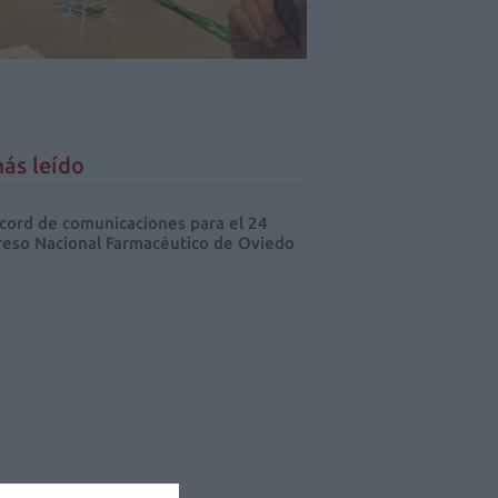
ás leído
cord de comunicaciones para el 24
eso Nacional Farmacéutico de Oviedo