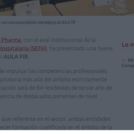
 con una nueva edición estratégica de AULA FIR
 Pharma
, con el aval institucional de la
Lo m
ospitalaria (SEFH)
, ha presentado una nueva
vo
AULA FIR
.
Ré
Congr
 de impulsar las competencias profesionales
pitalaria más allá del ámbito estrictamente
cipación será de 84 residentes de tercer año de
sencia de destacados ponentes de nivel
s que referente en el sector, ambas entidades
cer formación cualificada en el ámbito de la