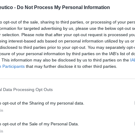
e en ediciones previas, el curso cuenta con la
utico -
Do Not Process My Personal Information
 jefe de servicio del Hospital Clínic de
IR
, que contribuye a su desarrollo gracias a su
to opt-out of the sale, sharing to third parties, or processing of your per
to.
formation for targeted advertising by us, please use the below opt-out s
r selection. Please note that after your opt-out request is processed y
 impulsando proyectos formativos como
AULA
eing interest-based ads based on personal information utilized by us or
disclosed to third parties prior to your opt-out. You may separately opt-
ón integral para potenciar el desarrollo de
losure of your personal information by third parties on the IAB’s list of
alaria en áreas clave para su futuro
. This information may also be disclosed by us to third parties on the
IA
Martínez
,
directora de Kern Pharma
Participants
that may further disclose it to other third parties.
ma
especializada en fármacos biosimilares y
l Data Processing Opt Outs
residenta de la
SEFH
, ha querido destacar la
o opt-out of the Sharing of my personal data.
e formación como
AULA FIR
, que representa
In
la última etapa formativa de nuestros
a perspectiva y comprensión integral del
o opt-out of the Sale of my Personal Data.
ientos clave para su desarrollo profesional y
In