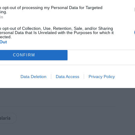
to opt-out of processing my Personal Data for Targeted
ing.
In
 de
Kern Pharma
de acompañar a los
tapa clave de su desarrollo, ofreciéndoles
o opt-out of Collection, Use, Retention, Sale, and/or Sharing
ersonal Data that Is Unrelated with the Purposes for which it
n profesional más allá de la práctica clínica.
lected.
Out
fuente preferida de Google
CONFIRM
ACTIVAR AHORA
ticias de actualidad.
Data Deletion
Data Access
Privacy Policy
laria