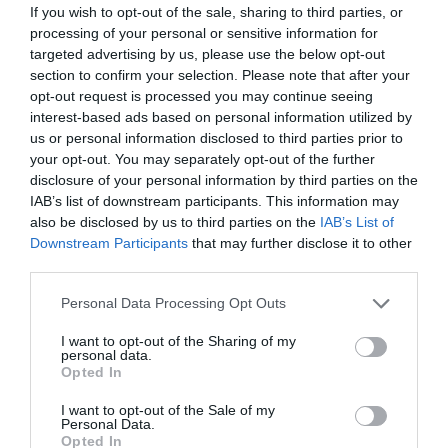
If you wish to opt-out of the sale, sharing to third parties, or
motor de cambio dentro de un ecosistema cada vez
processing of your personal or sensitive information for
más digital, colaborativo y centrado en el paciente”.
targeted advertising by us, please use the below opt-out
section to confirm your selection. Please note that after your
opt-out request is processed you may continue seeing
interest-based ads based on personal information utilized by
us or personal information disclosed to third parties prior to
your opt-out. You may separately opt-out of the further
disclosure of your personal information by third parties on the
IAB’s list of downstream participants. This information may
also be disclosed by us to third parties on the
IAB’s List of
Downstream Participants
that may further disclose it to other
third parties.
Personal Data Processing Opt Outs
Los participantes en la presentación de la 6ª Edición del ‘Foro de innovación’
I want to opt-out of the Sharing of my
personal data.
para resolver con soluciones innovadoras, reales y factibles los principales
Opted In
retos de la profesión
I want to opt-out of the Sale of my
Un profesional clave
Personal Data.
Por su parte,
Emilio Monte
, coordinador del Grupo de
Opted In