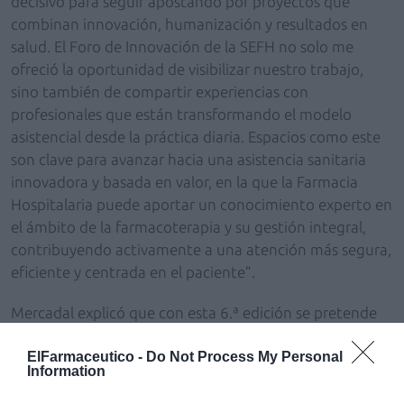
decisivo para seguir apostando por proyectos que
combinan innovación, humanización y resultados en
salud. El Foro de Innovación de la SEFH no solo me
ofreció la oportunidad de visibilizar nuestro trabajo,
sino también de compartir experiencias con
profesionales que están transformando el modelo
asistencial desde la práctica diaria. Espacios como este
son clave para avanzar hacia una asistencia sanitaria
innovadora y basada en valor, en la que la Farmacia
Hospitalaria puede aportar un conocimiento experto en
el ámbito de la farmacoterapia y su gestión integral,
contribuyendo activamente a una atención más segura,
eficiente y centrada en el paciente”.
Mercadal explicó que con esta 6.ª edición se pretende
consolidar el Foro como un referente nacional en
ElFarmaceutico -
Do Not Process My Personal
innovación sanitaria, dar visibilidad a nuevas iniciativas
Information
que respondan a los retos actuales del sistema y
reforzar el papel de la farmacia hospitalaria como