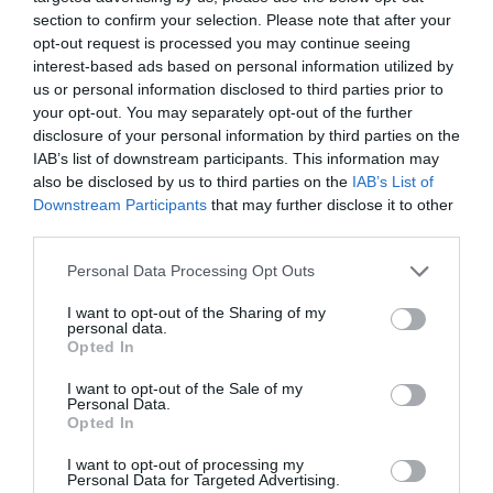
section to confirm your selection. Please note that after your
promover intervenciones efectivas para mejorarla son
opt-out request is processed you may continue seeing
elementos esenciales para alcanzar el éxito terapéutico,
interest-based ads based on personal information utilized by
en sintonía con el lema de este año: ‘La adherencia es la
us or personal information disclosed to third parties prior to
guía hacia el éxito’.
your opt-out. You may separately opt-out of the further
disclosure of your personal information by third parties on the
IV Premios ADHEFAR
IAB’s list of downstream participants. This information may
also be disclosed by us to third parties on the
IAB’s List of
De entre los 3 finalistas ha resultado ganadora la
Downstream Participants
that may further disclose it to other
iniciativa ‘Adherencia a calcio/vitamina D: análisis del
third parties.
problema, factores de riesgo e implantación de un plan
de acción colaborativo’, presentada por Daniel Gómez
Personal Data Processing Opt Outs
(Hospital General Universitario Gregorio Marañón,
I want to opt-out of the Sharing of my
Madrid). Se trata de un proyecto colaborativo y liderado
personal data.
Opted In
desde farmacia hospitalaria con la participación de
atención primaria, farmacia comunitaria y servicios
I want to opt-out of the Sale of my
Personal Data.
médicos.
Opted In
Presentación de la guía MAPEX – Adherencia
I want to opt-out of processing my
Personal Data for Targeted Advertising.
Ramón Morillo
,
coordinador de MAPEX
, ha destacado