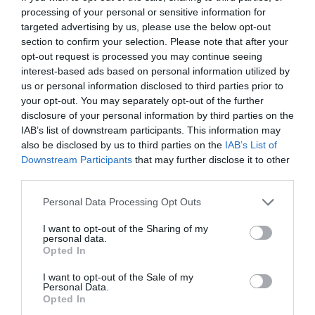
conlleva una disminución de la calidad de vida de los
processing of your personal or sensitive information for
targeted advertising by us, please use the below opt-out
pacientes”, indicó el doctor Borrás. Y al mismo tiempo
section to confirm your selection. Please note that after your
“se asocia con una menor eficacia del tratamiento
opt-out request is processed you may continue seeing
prescrito y, probablemente, con un incremento del
interest-based ads based on personal information utilized by
riesgo de hospitalización y del uso de recursos
us or personal information disclosed to third parties prior to
sanitarios, con el consiguiente aumento de costes del
your opt-out. You may separately opt-out of the further
disclosure of your personal information by third parties on the
tratamiento de patologías como la PsO y la APs para el
IAB’s list of downstream participants. This information may
sistema sanitario”, añadió este experto.
also be disclosed by us to third parties on the
IAB’s List of
Downstream Participants
that may further disclose it to other
Farmacia hospitalaria: puente entre el
third parties.
conocimiento científico y las necesidades del
paciente
Personal Data Processing Opt Outs
La contribución de la farmacia hospitalaria en la mejora
I want to opt-out of the Sharing of my
de la atención a los pacientes con IMID ha sido otro de
personal data.
los temas centrales de esta importante cita médica. En
Opted In
esta línea, el doctor Borrás destacó que “la farmacia
I want to opt-out of the Sale of my
hospitalaria tiene que impulsar la investigación aplicada
Personal Data.
Opted In
y colaborativa con el fin de generar evidencia de calidad