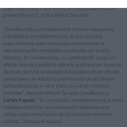
reprogramación metabólica de las células tumorales
supervivientes al tratamiento anticancerígeno con el
primer fármaco", indica Marta Cascante.
"El palbociclib y el telaglenastat inducen respuestas
metabólicas complementarias, lo que los hace
especialmente adecuados para contrarrestar la
reprogramación metabólica producida por el otro
fármaco. En consecuencia, su combinación causa un
efecto sinérgico potente sobre la proliferación tumoral.
Así pues, se evita la resistencia al palbociclib en células
cancerosas y se reduce la proliferación de las células
tumorales tanto in vitro como in vivo en modelos
animales", explican Míriam Tarrado-Castellarnau y
Carles Foguet
. "En conclusión, consideramos que estos
hallazgos justifican una propuesta relevante para
utilizar esta combinación de fármacos en entornos
clínicos", subraya el equipo.