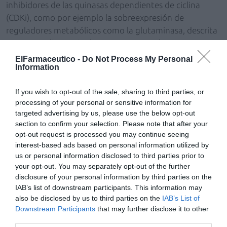
inhibidores de las quinasas dependientes de ciclina
(CDKi), como por ejemplo la sobreexpresión de
reguladores metabólicos como la glutaminasa, descrita
en un estudio previo de nuestro grupo de
investigación", detalla la catedrática Marta Cascante,
ElFarmaceutico -
Do Not Process My Personal
Information
investigadora ICREA Academia y jefa del Grupo de
Investigación Consolidado de Bioquímica Integrativa de
If you wish to opt-out of the sale, sharing to third parties, or
la UB, pionero en metabolómica, fluxómica y medicina
processing of your personal or sensitive information for
de sistemas aplicados al diseño de nuevas terapias
targeted advertising by us, please use the below opt-out
combinadas para la medicina personalizada. "Sin
section to confirm your selection. Please note that after your
embargo, todavía no habíamos determinado si estos
opt-out request is processed you may continue seeing
mecanismos de resistencia eran las dianas terapéuticas
interest-based ads based on personal information utilized by
us or personal information disclosed to third parties prior to
más adecuadas para combinar con estos inhibidores",
your opt-out. You may separately opt-out of the further
apunta
Míriam Tarrado-Castellarnau
.
disclosure of your personal information by third parties on the
IAB’s list of downstream participants. This information may
En los tumores, el tratamiento con palbociclib provoca
also be disclosed by us to third parties on the
IAB’s List of
la reprogramación metabólica de las células de cáncer
Downstream Participants
that may further disclose it to other
colorrectal supervivientes al tratamiento. Esta
third parties.