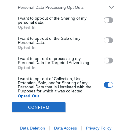
adaptación metabólica acaba potenciando el
Personal Data Processing Opt Outs
metabolismo de la glutamina, un aminoácido con
funciones clave en el organismo, y la actividad
I want to opt-out of the Sharing of my
personal data.
mitocondrial en la célula.
Opted In
En el marco del estudio, el equipo ha analizado de
I want to opt-out of the Sale of my
Personal Data.
manera sistemática la reprogramación metabólica en
Opted In
células de cáncer colorrectal expuestas a palbociclib,
I want to opt-out of processing my
que inhibe las quinasas dependientes de ciclina 4 y 6
Personal Data for Targeted Advertising.
(CDK4/6), y a telaglenastat, un inhibidor selectivo de
Opted In
la glutaminasa (una enzima que cataliza la conversión
I want to opt-out of Collection, Use,
de glutamina a glutamato y que tiene una expresión
Retention, Sale, and/or Sharing of my
Personal Data that Is Unrelated with the
alterada en procesos tumorales).
Purposes for which it was collected.
Opted Out
Un efecto sinérgico contra la proliferación
CONFIRM
tumoral
Los resultados revelan que el tratamiento combinado
con palbociclib y telaglenastat "evita el proceso de
Data Deletion
Data Access
Privacy Policy