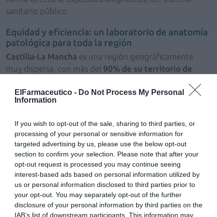
sanitario público.
Equidad y eficiencia: un laboratorio de anatomía
patológica para toda la región
Castilla-La Mancha
es una región geográficamente
muy dispersa, con más del
90% de su territorio de
carácter rural
, es decir, más de la mitad de sus
municipios tienen menos de
ElFarmaceutico -
Do Not Process My Personal
500 habitantes
. Esta
Information
realidad, marcada además por elevados niveles de
despoblación, plantea importantes retos para
If you wish to opt-out of the sale, sharing to third parties, or
garantizar una atención sanitaria eficiente y equitativa.
processing of your personal or sensitive information for
targeted advertising by us, please use the below opt-out
En este contexto, podría resultar necesario rediseñar los
section to confirm your selection. Please note that after your
distintos procesos de los servicios, como el de Anatomía
opt-out request is processed you may continue seeing
Patológica, para compartir capacidades diagnósticas
interest-based ads based on personal information utilized by
us or personal information disclosed to third parties prior to
avanzadas entre centros y facilitar el intercambio
your opt-out. You may separately opt-out of the further
seguro e interoperable de información clínica e
disclosure of your personal information by third parties on the
imágenes. La digitalización permite equilibrar la carga
IAB’s list of downstream participants. This information may