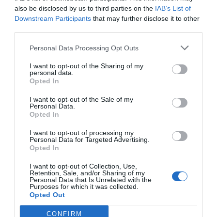
asistencial y asegura una atención diagnóstica uniforme
also be disclosed by us to third parties on the
IAB’s List of
y de calidad en toda la región.
Downstream Participants
that may further disclose it to other
third parties.
“Este proyecto es un paso más en la construcción de
Personal Data Processing Opt Outs
una
Historia Clínica Única e Interoperable
que integra
todo el sistema de salud. Gracias a ella, el conocimiento
I want to opt-out of the Sharing of my
personal data.
circula en tiempo real y los recursos se utilizan de forma
Opted In
más eficiente, superando las distancias y las barreras
I want to opt-out of the Sale of my
geográficas. De este modo, una persona atendida en
Personal Data.
una zona rural puede acceder a la misma capacidad
Opted In
diagnóstica que quien acude a un gran hospital, sin
I want to opt-out of processing my
demoras y con todas las garantías de seguridad clínica”,
Personal Data for Targeted Advertising.
Opted In
destaca
Cayetano Fuentes, director general de Salud
Digital de la Agencia de Transformación Digital,
I want to opt-out of Collection, Use,
Gobierno de Castilla La Mancha
Retention, Sale, and/or Sharing of my
.
Personal Data that Is Unrelated with the
Purposes for which it was collected.
Trazabilidad total y seguridad del paciente
Opted Out
Con esta plataforma, cada muestra recorre un camino
CONFIRM