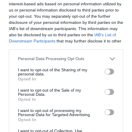
ahorros de los biosimilares a los distintos actores y
interest-based ads based on personal information utilized by
cómo reinvertirlos en el sistema sanitario.
us or personal information disclosed to third parties prior to
your opt-out. You may separately opt-out of the further
disclosure of your personal information by third parties on the
José Nieves, director general de Gestión Económico-
IAB’s list of downstream participants. This information may
Financiera del
Servicio Madrileño de Salud
, ha
also be disclosed by us to third parties on the
IAB’s List of
abogado por hablar de inversión en salud, más que de
Downstream Participants
that may further disclose it to other
gasto, y ha señalado la importancia de la transparencia
third parties.
y la comunicación continua de los datos de eficiencia
Personal Data Processing Opt Outs
generados con los profesionales sanitarios. En este
sentido, Nieves ha indicado que la política del SERMAS
I want to opt-out of the Sharing of my
personal data.
de fomentar el uso de biosimilares en hospitales
Opted In
mediante proyectos presentados por los propios
centros y que arrancó en 2022 fue un éxito en términos
I want to opt-out of the Sale of my
Personal Data.
de ahorros conseguidos y de compromiso adquirido por
Opted In
los profesionales sanitarios.
I want to opt-out of processing my
Personal Data for Targeted Advertising.
Félix Rubial, gerente del Hospital Universitario
Opted In
Marqués de Valdecilla
, ha destacado la necesidad de
I want to opt-out of Collection, Use,