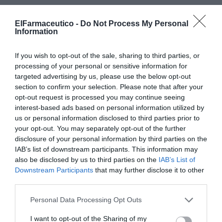
Estrategias MAPEX para la Región de Murcia
ElFarmaceutico -
Do Not Process My Personal
Ramón Morillo, coordinador del proyecto
MAPEX
Information
(Mapa Estratégico de Atención Farmacéutica al
Paciente Externo)
y Farmacéutico Especialista del
If you wish to opt-out of the sale, sharing to third parties, or
Hospital de Valme,
destacó que “la farmacia
processing of your personal or sensitive information for
targeted advertising by us, please use the below opt-out
hospitalaria de Murcia tiene una situación óptima para
section to confirm your selection. Please note that after your
avanzar en conjunto hacia la certificación
QPEX
de
opt-out request is processed you may continue seeing
MAPEX-SEFH en sus diferentes servicios de farmacia. El
interest-based ads based on personal information utilized by
avance en estratificación y atención farmacéutica no
us or personal information disclosed to third parties prior to
presencial en los últimos años dan buena muestra del
your opt-out. You may separately opt-out of the further
disclosure of your personal information by third parties on the
impulso de la FH en Murcia". Por su parte,
Almudena
IAB’s list of downstream participants. This information may
Mancebo, embajadora MAPEX en la Región de Murcia
also be disclosed by us to third parties on the
IAB’s List of
y Farmacéutica Especialista del Hospital Virgen de la
Downstream Participants
that may further disclose it to other
Arrixaca de Murcia
, hizo una exposición sobre los
third parties.
avances en la implantación de MAPEX en la comunidad
Personal Data Processing Opt Outs
autónoma, destacando fundamentalmente el
desarrollo de la telefarmacia y la implicación del
I want to opt-out of the Sharing of my