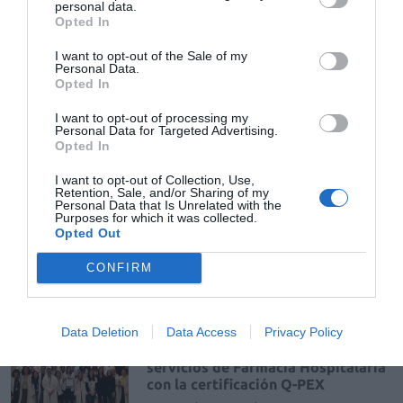
personal data.
farmacéutico en los equipos multidisciplinares.
Opted In
I want to opt-out of the Sale of my
Añadir
El Farmacéutico
como fuente preferida
Personal Data.
de Google de forma gratuita
Opted In
Mantente informado con las últimas noticias de actualidad.
ACTIVAR AHORA
I want to opt-out of processing my
Personal Data for Targeted Advertising.
Opted In
I want to opt-out of Collection, Use,
Tags
Retention, Sale, and/or Sharing of my
Personal Data that Is Unrelated with the
Purposes for which it was collected.
Opted Out
SEFH
CONFIRM
Otras noticias destacadas
Data Deletion
Data Access
Privacy Policy
La SEFH premia a 4 nuevos
servicios de Farmacia Hospitalaria
con la certificación Q-PEX