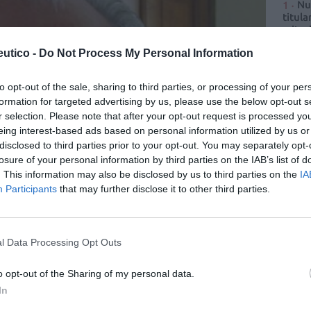
Nu
titula
criter
utico -
Do Not Process My Personal Information
La
cuidad
to opt-out of the sale, sharing to third parties, or processing of your per
Ré
formation for targeted advertising by us, please use the below opt-out s
Congr
r selection. Please note that after your opt-out request is processed y
eing interest-based ads based on personal information utilized by us or
disclosed to third parties prior to your opt-out. You may separately opt-
losure of your personal information by third parties on the IAB’s list of
. This information may also be disclosed by us to third parties on the
IA
Participants
that may further disclose it to other third parties.
estión pendiente
l Data Processing Opt Outs
minoría parlamentaria y el previsible gobierno de
o opt-out of the Sharing of my personal data.
e geometría variable– que ha salido de las pasadas
In
te una tesitura muy favorable para que un sector como el
 en negociar una regulación estatal para las