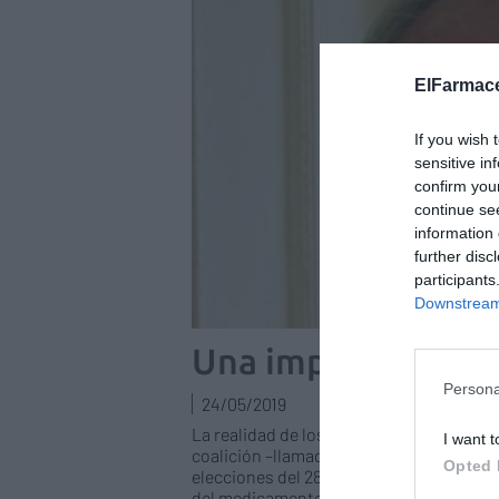
ElFarmace
If you wish 
sensitive in
confirm you
continue se
information 
further disc
participants
Downstream 
Una importante cu
Persona
24/05/2019
La realidad de los últimos gobiernos en 
I want t
coalición –llamado, eufemísticamente, d
Opted 
elecciones del 28 de abril nos ponen an
del medicamento pueda empezar a pensar