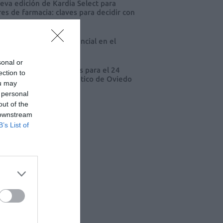
eva edición de Kardia Select para
res de farmacia: claves para decidir con
io
 farmacia, un apoyo esencial en el
o infantil
sonal or
cord de comunicaciones para el 24
ection to
eso Nacional Farmacéutico de Oviedo
ou may
 personal
out of the
 downstream
B’s List of