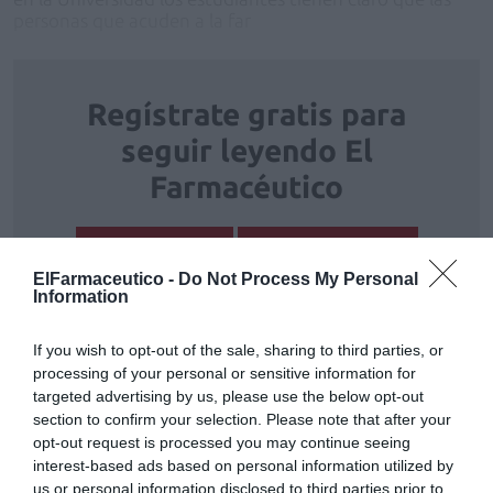
personas que acuden a la far
Regístrate gratis para
seguir leyendo El
Farmacéutico
REGÍSTRATE
INICIAR SESIÓN
ElFarmaceutico -
Do Not Process My Personal
Information
If you wish to opt-out of the sale, sharing to third parties, or
Tags
processing of your personal or sensitive information for
targeted advertising by us, please use the below opt-out
section to confirm your selection. Please note that after your
Atención farmacéutica
opt-out request is processed you may continue seeing
interest-based ads based on personal information utilized by
us or personal information disclosed to third parties prior to