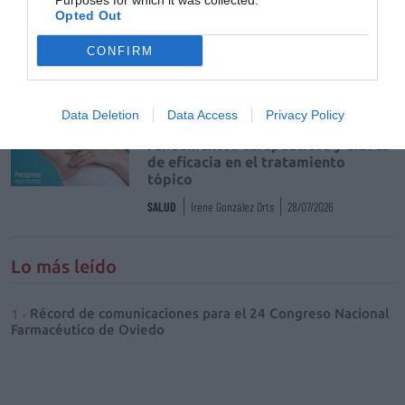
Purposes for which it was collected.
Nueva edición de Kardia Select
Opted Out
para titulares de farmacia: claves
para decidir con criterio
CONFIRM
NOTICIAS Y NOVEDADES
Redacción
30/07/2026
Data Deletion
Data Access
Privacy Policy
Control de la hiperhidrosis:
fundamentos terapéuticos y claves
de eficacia en el tratamiento
tópico
SALUD
Irene González Orts
28/07/2026
Lo más leído
Récord de comunicaciones para el 24 Congreso Nacional
Farmacéutico de Oviedo