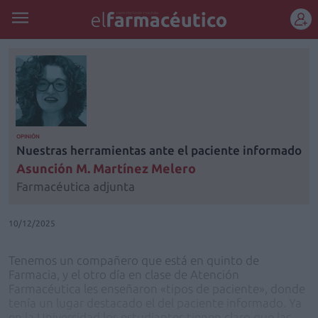
REGÍSTRATE
OPINIÓN
Nuestras herramientas ante el paciente informado
Asunción M. Martínez Melero
Farmacéutica adjunta
10/12/2025
Tenemos un compañero que está en quinto de
Farmacia, y el otro día en clase de Atención
Farmacéutica les enseñaron «tipos de paciente», donde
tenía un lugar destacado el del paciente informado. Ya
en la Universidad los estudiantes tienen claro que las