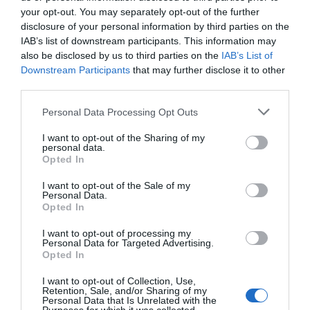
Destacados
your opt-out. You may separately opt-out of the further
disclosure of your personal information by third parties on the
IAB’s list of downstream participants. This information may
La venta online de medicamentos
also be disclosed by us to third parties on the
de uso humano: seguridad y
IAB’s List of
trazabilidad
Downstream Participants
that may further disclose it to other
third parties.
DIGITAL
Isabel Marín Moral
28/07/2026
Personal Data Processing Opt Outs
Récord de comunicaciones para el
I want to opt-out of the Sharing of my
personal data.
24 Congreso Nacional
Opted In
Farmacéutico de Oviedo
NOTICIAS Y NOVEDADES
Redacción
31/07/2026
I want to opt-out of the Sale of my
Personal Data.
Opted In
La farmacia, un apoyo esencial en
I want to opt-out of processing my
el cuidado infantil
Personal Data for Targeted Advertising.
Opted In
NOTICIAS Y NOVEDADES
Redacción
30/07/2026
I want to opt-out of Collection, Use,
Retention, Sale, and/or Sharing of my
Personal Data that Is Unrelated with the