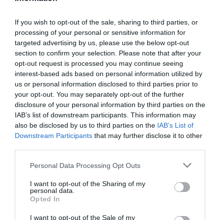
De venta en farmacia. Presentación: 50 mL. P.V.P.: 34,90
€.
If you wish to opt-out of the sale, sharing to third parties, or
processing of your personal or sensitive information for
Añadir
El Farmacéutico
como fuente preferida
targeted advertising by us, please use the below opt-out
de Google de forma gratuita
section to confirm your selection. Please note that after your
Mantente informado con las últimas noticias de actualidad.
opt-out request is processed you may continue seeing
ACTIVAR AHORA
interest-based ads based on personal information utilized by
us or personal information disclosed to third parties prior to
your opt-out. You may separately opt-out of the further
disclosure of your personal information by third parties on the
Tags
IAB’s list of downstream participants. This information may
also be disclosed by us to third parties on the
IAB’s List of
Downstream Participants
that may further disclose it to other
VM Premium Cells
crema pieles maduras
third parties.
Laboratorios Kosei
Personal Data Processing Opt Outs
I want to opt-out of the Sharing of my
personal data.
Destacados
Opted In
I want to opt-out of the Sale of my