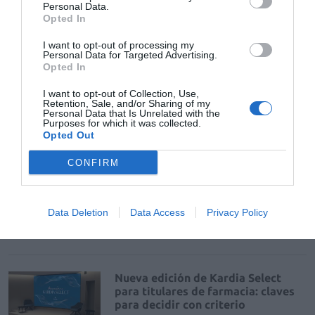
La venta online de medicamentos
Personal Data.
de uso humano: seguridad y
Opted In
trazabilidad
I want to opt-out of processing my
DIGITAL
Isabel Marín Moral
28/07/2026
Personal Data for Targeted Advertising.
Opted In
I want to opt-out of Collection, Use,
Récord de comunicaciones para el
Retention, Sale, and/or Sharing of my
24 Congreso Nacional
Personal Data that Is Unrelated with the
Purposes for which it was collected.
Farmacéutico de Oviedo
Opted Out
NOTICIAS Y NOVEDADES
Redacción
31/07/2026
CONFIRM
La farmacia, un apoyo esencial en
el cuidado infantil
Data Deletion
Data Access
Privacy Policy
NOTICIAS Y NOVEDADES
Redacción
30/07/2026
Nueva edición de Kardia Select
para titulares de farmacia: claves
para decidir con criterio