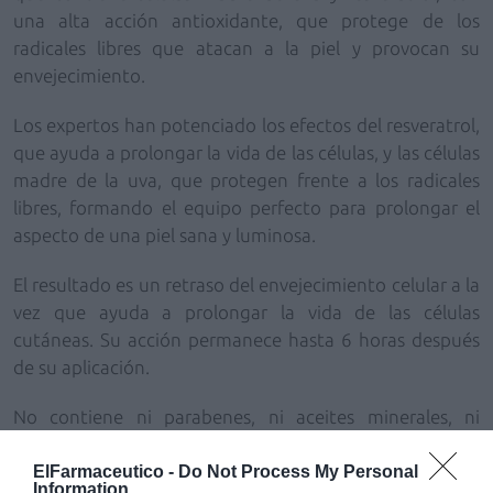
una alta acción
antioxidante, que
protege de los
radicales libres
que atacan a la piel y provocan su
envejecimiento
.
Los expertos han potenciado los efectos del
resveratrol
,
que ayuda a
prolongar la
vida de las células
, y las
células
madre de la uva
, que
protegen frente a los radicales
libres
, formando el equipo perfecto para prolongar el
aspecto de una piel sana y luminosa.
El
resultado
es un
retraso del envejecimiento
celular a la
vez que ayuda a
prolongar la vida
de las
células
cutáneas.
Su acción permanece hasta
6 horas
después
de su aplicación.
No
contiene ni parabenes, ni aceites minerales, ni
ingredientes de origen animal.
ElFarmaceutico -
Do Not Process My Personal
Information