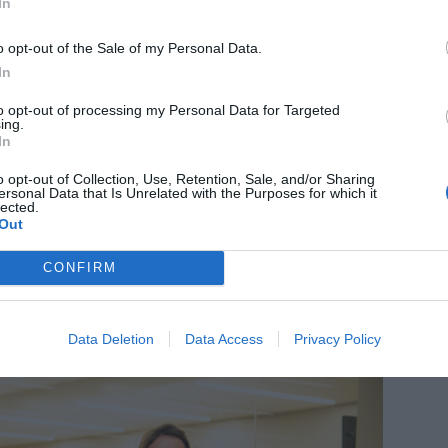
In
o opt-out of the Sale of my Personal Data.
ios con ingredientes que pueden actuar como
In
un estado de ánimo óptimo.
to opt-out of processing my Personal Data for Targeted
ing.
In
plemento alimenticio creado con una
 natural que ayudan a mantener el equilibrio
o opt-out of Collection, Use, Retention, Sale, and/or Sharing
ersonal Data that Is Unrelated with the Purposes for which it
l
extracto de azafrán
, que ayuda a mantener
lected.
Out
e
rodiola
, que ayuda al organismo a adaptarse
 físico. Además, su fórmula también incluye
CONFIRM
magnesio
que contribuyen a un
ma nervioso.
Data Deletion
Data Access
Privacy Policy