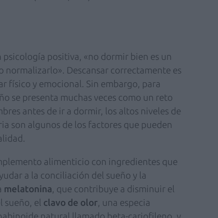
 psicología positiva, «no dormir bien es un
go normalizarlo». Descansar correctamente es
ar físico y emocional. Sin embargo, para
ueño se presenta muchas veces como un reto
mbres antes de ir a dormir, los altos niveles de
iaria son algunos de los factores que pueden
alidad.
plemento alimenticio con ingredientes que
udar a la conciliación del sueño y la
a
melatonina
, que contribuye a disminuir el
l sueño, el
clavo de olor
, una especia
abinoide natural llamado beta-cariofileno, y