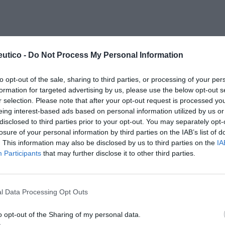
utico -
Do Not Process My Personal Information
 el equilibrio», señala Victor. Vivimos
to opt-out of the sale, sharing to third parties, or processing of your per
sa constante. Intentamos abarcar el número
formation for targeted advertising by us, please use the below opt-out s
empo posible y organizamos la agenda al
r selection. Please note that after your opt-out request is processed y
eing interest-based ads based on personal information utilized by us or
aun así sentimos que no llegamos. Un círculo
disclosed to third parties prior to your opt-out. You may separately opt-
estrés prolongado difícil de frenar.
losure of your personal information by third parties on the IAB’s list of
. This information may also be disclosed by us to third parties on the
IA
n la que todo es rápido. Tenemos que buscar
Participants
that may further disclose it to other third parties.
ontrar actividades que nos ayuden a ello»,
vención y el control son los mejores aliados
l Data Processing Opt Outs
ere de nuestro día a día. Seguir una dieta
 manera frecuente y actividades que permitan
o opt-out of the Sharing of my personal data.
as prácticas efectivas para evitar caer en