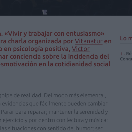
. «Vivir y trabajar con entusiasmo»
Lo m
dora charla organizada por
Vitanatur
en
 en psicología positiva,
Victor
Ré
ar conciencia sobre la incidencia del
Congr
esmotivación en la cotidianidad social
golpe de realidad. Del modo más elemental,
 a evidencias que fácilmente pueden cambiar
a. Parar para reparar; mantener la serenidad y
n ejercicio y por dentro con lectura y música;
las situaciones con sentido del humor; ser