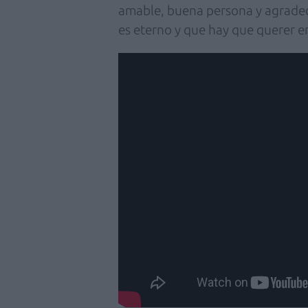
amable, buena persona y agradec
es eterno y que hay que querer e