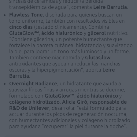
síntesis de ceramidas y reducir la pérdida
transepidérmica de agua”, comenta
Leire Barrutia
.
Flawless Tone
, diseñada para quienes buscan un
tono uniforme, también con resultados visibles en
cinco días
(testado clínicamente). Combina
GlutaGlow™
,
ácido hialurónico
y
glicerol
nutritivo.
“Contiene glicerina, un potente humectante que
fortalece la barrera cutánea, hidratando y suavizando
la piel para lograr un tono más luminoso y uniforme.
También contiene niacinamida y
GlutaGlow
,
antioxidantes que ayudan a reducir las manchas
oscuras y la hiperpigmentación”, aporta
Leire
Barrutia
.
Overnight Radiance
, un hidratante que ayuda a
suavizar líneas finas y arrugas mientras se duerme,
formulado con
GlutaGlow™
,
ácido hialurónico
y
colágeno hidrolizado
.
Alicia Giró, responsable de
R&D de Unilever
, desarrolla: “está formulado para
actuar durante los picos de regeneración nocturna,
con humectantes adicionales y colágeno hidrolizado
para ayudar a "recuperar" la piel durante la noche”.