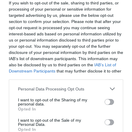
Gracias al tripéptido, el producto ayuda a conseguir
If you wish to opt-out of the sale, sharing to third parties, or
unos labios visiblemente más voluminosos. Además, su
processing of your personal or sensitive information for
targeted advertising by us, please use the below opt-out
fórmula proporciona hidratación instantánea, con
4
section to confirm your selection. Please note that after your
tipos de ácido hialurónico
, dejando una sensación de
opt-out request is processed you may continue seeing
confort y un brillo radiante.
Leire Barrutia, médico
interest-based ads based on personal information utilized by
dermatólogo
, desarrolla: “Estas fórmulas combinan el
us or personal information disclosed to third parties prior to
tripéptido con agentes altamente oclusivos y
your opt-out. You may separately opt-out of the further
disclosure of your personal information by third parties on the
humectantes con mucha evidencia científica, como la
IAB’s list of downstream participants. This information may
vaselina
, y el
ácido hialurónico
, que reducen la pérdida
also be disclosed by us to third parties on the
IAB’s List of
de agua y mejoran la función barrera de los labios. Un
Downstream Participants
that may further disclose it to other
labio bien hidratado presenta una superficie más lisa y
third parties.
refleja mejor la luz, por lo que puede percibirse como
Personal Data Processing Opt Outs
más lleno y definido”.
I want to opt-out of the Sharing of my
La combinación de la tecnología
GlutaGlow™
junto con
personal data.
Opted In
SPF15
ayuda a proteger frente a los rayos UV y la
pigmentación derivada de la exposición solar, al mismo
I want to opt-out of the Sale of my
Personal Data.
tiempo que contribuye a prevenir la aparición de líneas
Opted In