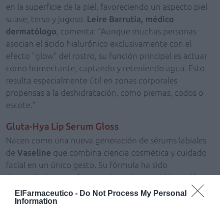
en la superficie de la piel, favoreciendo un aspecto piel
suave, terso y jugoso.
Leire Barrutia, médico
dermatólogo
, comenta: “Aunque muchas personas
asocian el ácido hialurónico exclusivamente con el
efecto "glow" del rostro, su función principal es actuar
como humectante, captando y reteniendo agua. Esto
resulta especialmente útil en zonas corporales
propensas a la deshidratación, como piernas, codos o
escote.”
Gluta-Hya Lip Serum Gloss
Nacen como una nueva generación de sérums labiales
de
Vaseline
que combina ciencia cosmética y cuidado
facial en un único gesto. Su fórmula ha sido
desarrollada para ofrecer color, volumen, hidratación y
protección diaria ayudando a mejorar visiblemente el
ElFarmaceutico -
Do Not Process My Personal
aspecto de los labios desde la primera aplicación.
Information