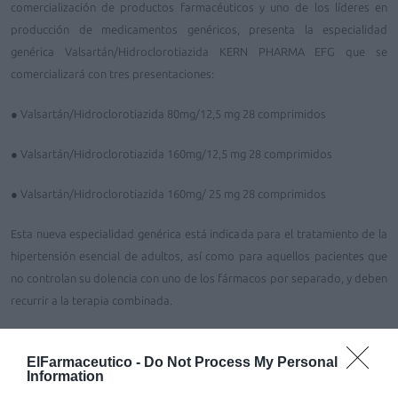
comercialización de productos farmacéuticos y uno de los líderes en
producción de medicamentos genéricos, presenta la especialidad
genérica Valsartán/Hidroclorotiazida KERN PHARMA EFG que se
comercializará con tres presentaciones:
● Valsartán/Hidroclorotiazida 80mg/12,5 mg 28 comprimidos
● Valsartán/Hidroclorotiazida 160mg/12,5 mg 28 comprimidos
● Valsartán/Hidroclorotiazida 160mg/ 25 mg 28 comprimidos
Esta nueva especialidad genérica está indicada para el tratamiento de la
hipertensión esencial de adultos, así como para aquellos pacientes que
no controlan su dolencia con uno de los fármacos por separado, y deben
recurrir a la terapia combinada.
Este nuevo fármaco que se lanza ahora al mercado pertenece al grupo
ElFarmaceutico -
Do Not Process My Personal
terapéutico de los antagonistas de la angiotensina y los diuréticos y está
Information
financiado por el Sistema Nacional de Salud.