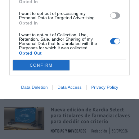
Opted In
DIGITAL
Isabel Marín Moral
28/07/2026
I want to opt-out of processing my
Personal Data for Targeted Advertising.
Opted In
Récord de comunicaciones para el
I want to opt-out of Collection, Use,
24 Congreso Nacional
Retention, Sale, and/or Sharing of my
Farmacéutico de Oviedo
Personal Data that Is Unrelated with the
Purposes for which it was collected.
NOTICIAS Y NOVEDADES
Redacción
31/07/2026
Opted Out
CONFIRM
La farmacia, un apoyo esencial en
el cuidado infantil
NOTICIAS Y NOVEDADES
Redacción
30/07/2026
Data Deletion
Data Access
Privacy Policy
Nueva edición de Kardia Select
para titulares de farmacia: claves
para decidir con criterio
NOTICIAS Y NOVEDADES
Redacción
30/07/2026