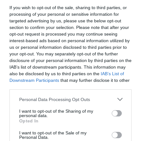
If you wish to opt-out of the sale, sharing to third parties, or
Añadir
El Farmacéutico
como fuente preferida
processing of your personal or sensitive information for
de Google de forma gratuita
targeted advertising by us, please use the below opt-out
Mantente informado con las últimas noticias de actualidad.
section to confirm your selection. Please note that after your
ACTIVAR AHORA
opt-out request is processed you may continue seeing
interest-based ads based on personal information utilized by
us or personal information disclosed to third parties prior to
your opt-out. You may separately opt-out of the further
Tags
disclosure of your personal information by third parties on the
IAB’s list of downstream participants. This information may
also be disclosed by us to third parties on the
IAB’s List of
Kern Pharma
Valsartán
Downstream Participants
that may further disclose it to other
third parties.
Hidroclorotiazida
Personal Data Processing Opt Outs
I want to opt-out of the Sharing of my
Destacados
personal data.
Opted In
La venta online de medicamentos
I want to opt-out of the Sale of my
de uso humano: seguridad y
Personal Data.
trazabilidad