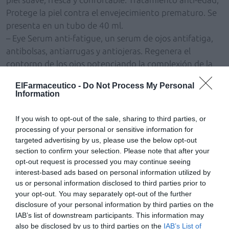
Protege la piel contra el envejecimiento prematuro. Se
presenta en un tubo de 40 ml.
– Eye Serum anti-fatigue, un serum de ojos antifatiga,
antibolsas, antiarrugas y antiojeras. Regenera el
contorno de los ojos potenciando la complexión de la
piel. Se presenta en un tubo de 20 ml.
ElFarmaceutico -
Do Not Process My Personal
– Body Care, body milk diseñado para cubrir las
Information
necesidades de la piel del hombre. No graso,
suavemente perfumado y de absorción rápida. Aporta
If you wish to opt-out of the sale, sharing to third parties, or
frescura, suavidad y flexibilidad a la piel. Se presenta en
processing of your personal or sensitive information for
un tubo de 200 ml.
targeted advertising by us, please use the below opt-out
section to confirm your selection. Please note that after your
opt-out request is processed you may continue seeing
El Área de Dermocosmética del Grupo Farmasierra está
interest-based ads based on personal information utilized by
formado por 3 marcas: Analine, línea de cuidado facial y
us or personal information disclosed to third parties prior to
corporal de calidad a precios asequibles; Trataderm,
your opt-out. You may separately opt-out of the further
línea de productos innovadores especialmente
disclosure of your personal information by third parties on the
dedicados a la prevención del envejecimiento cutáneo;
IAB’s list of downstream participants. This information may
also be disclosed by us to third parties on the
IAB’s List of
y el nuevo Trataderm for men.