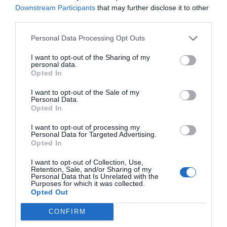
Downstream Participants
that may further disclose it to other
third parties.
Añadir
El Farmacéutico
como fuente preferida
de Google de forma gratuita
Personal Data Processing Opt Outs
Mantente informado con las últimas noticias de actualidad.
ACTIVAR AHORA
I want to opt-out of the Sharing of my
personal data.
Opted In
I want to opt-out of the Sale of my
Tags
Personal Data.
Opted In
Grupo Farmasierra
trataderm for men
I want to opt-out of processing my
Personal Data for Targeted Advertising.
Opted In
I want to opt-out of Collection, Use,
Destacados
Retention, Sale, and/or Sharing of my
Personal Data that Is Unrelated with the
Purposes for which it was collected.
La venta online de medicamentos
Opted Out
de uso humano: seguridad y
trazabilidad
CONFIRM
DIGITAL
Isabel Marín Moral
28/07/2026