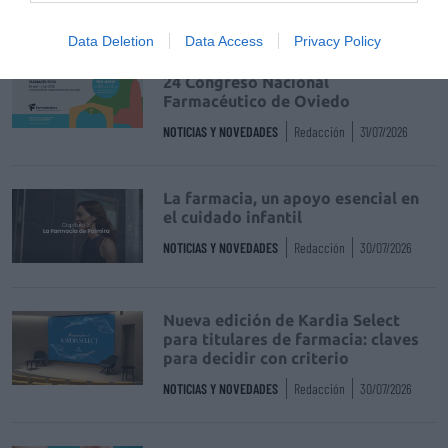
Data Deletion
Data Access
Privacy Policy
Récord de comunicaciones para el
24 Congreso Nacional
Farmacéutico de Oviedo
NOTICIAS Y NOVEDADES
Redacción
31/07/2026
La farmacia, un apoyo esencial en
el cuidado infantil
NOTICIAS Y NOVEDADES
Redacción
30/07/2026
Nueva edición de Kardia Select
para titulares de farmacia: claves
para decidir con criterio
NOTICIAS Y NOVEDADES
Redacción
30/07/2026