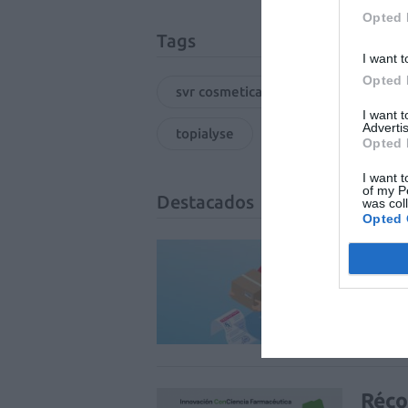
Opted 
Tags
I want t
Opted 
svr cosmetica dermoactiva
la
I want 
Advertis
topialyse
piel
Opted 
I want t
of my P
Destacados
was col
Opted 
La v
uso 
DIGITAL
Réco