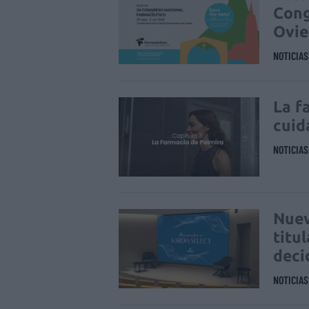
Cong
Ovi
NOTICIA
La f
cuid
NOTICIA
Nuev
titu
deci
NOTICIA