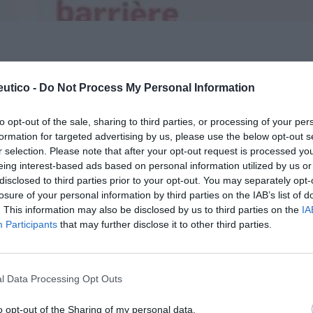
ge la piel extremadamente sensibilizada,
Lo m
utico -
Do Not Process My Personal Information
anos, al tiempo que reduce el picor de la piel
ias y parafarmacias y su precio son 12,44 €.
to opt-out of the sale, sharing to third parties, or processing of your per
Ré
la única crema que combate la rojez de unos
Congr
formation for targeted advertising by us, please use the below opt-out s
r selection. Please note that after your opt-out request is processed y
s por el cansancio, la intensidad lumínica y el
eing interest-based ads based on personal information utilized by us or
 del ordenador. Se vende en farmacias y
disclosed to third parties prior to your opt-out. You may separately opt-
,74 €.
losure of your personal information by third parties on the IAB’s list of
. This information may also be disclosed by us to third parties on the
IA
Participants
that may further disclose it to other third parties.
fuente preferida de Google
ACTIVAR AHORA
ticias de actualidad.
l Data Processing Opt Outs
o opt-out of the Sharing of my personal data.