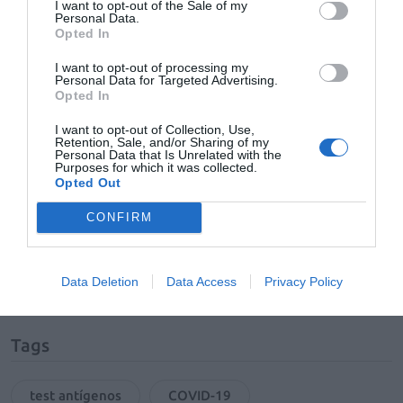
Jesús Aguilar y Matilde Sánchez han valorado positivam
I want to opt-out of the Sale of my
Personal Data.
el valor profesional de la farmacia y del farmacéutico, pr
Opted In
ciudadanos e integrando a la red de farmacias en la g
I want to opt-out of processing my
estrategia de Salud Pública, no sólo con la dispensación 
Personal Data for Targeted Advertising.
adicional con el seguimiento y control de casos.
Opted In
I want to opt-out of Collection, Use,
Retention, Sale, and/or Sharing of my
Personal Data that Is Unrelated with the
Purposes for which it was collected.
Opted Out
Añadir
CONFIRM
El Farmacéutico
como fuente preferida
de Google de forma gratuita
Mantente informado con las últimas noticias de actualidad.
ACTIVAR AHORA
Data Deletion
Data Access
Privacy Policy
Tags
test antígenos
COVID-19