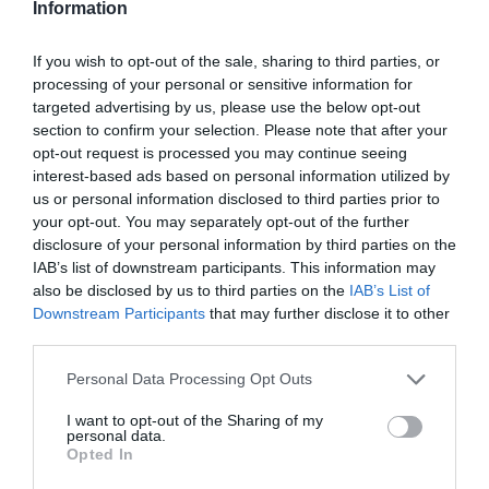
Information
el precio fijado por el Gobierno «por responsabilidad y p
servicio que nos ha guiado siempre y que hemos demo
If you wish to opt-out of the sale, sharing to third parties, or
contundente en estos dos años de pandemia»
processing of your personal or sensitive information for
targeted advertising by us, please use the below opt-out
El presidente del Consejo General, Jesús Aguilar, ha exp
section to confirm your selection. Please note that after your
fijado va a conllevar a que la mayoría de las farmacias 
opt-out request is processed you may continue seeing
interest-based ads based on personal information utilized by
por debajo del precio de adquisición, los farmacéutico
us or personal information disclosed to third parties prior to
delante la salud de nuestros pacientes». Por su parte, 
your opt-out. You may separately opt-out of the further
FEDIFAR, ha afirmado que «circunstancias extraordinar
disclosure of your personal information by third parties on the
extraordinarias», por lo que «si en este momento compli
IAB’s list of downstream participants. This information may
de distribución farmacéutica realizar un esfuerzo más 
also be disclosed by us to third parties on the
IAB’s List of
Downstream Participants
that may further disclose it to other
ciudadanos, lo asumimos».
third parties.
Desde ambas organizaciones han recalcado la importanc
Personal Data Processing Opt Outs
como bien sanitario de primera necesidad que requiere 
controles sanitarios, como se está haciendo en España a
I want to opt-out of the Sharing of my
personal data.
de Medicamentos y Productos Sanitarios (AEMPS).
Opted In