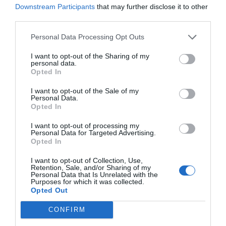
Downstream Participants
that may further disclose it to other
sterillium gel
third parties.
antiseptico de manos de amplio espectro de accion
Personal Data Processing Opt Outs
Grupo HARTMANN
I want to opt-out of the Sharing of my
personal data.
Opted In
I want to opt-out of the Sale of my
Destacados
Personal Data.
Opted In
La venta online de medicamentos
I want to opt-out of processing my
de uso humano: seguridad y
Personal Data for Targeted Advertising.
trazabilidad
Opted In
DIGITAL
Isabel Marín Moral
28/07/2026
I want to opt-out of Collection, Use,
Retention, Sale, and/or Sharing of my
Personal Data that Is Unrelated with the
Purposes for which it was collected.
Récord de comunicaciones para el
Opted Out
24 Congreso Nacional
Farmacéutico de Oviedo
CONFIRM
NOTICIAS Y NOVEDADES
Redacción
31/07/2026