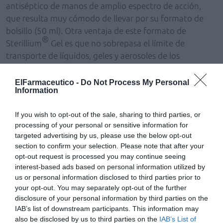
antiséptico de manos de amplio espectro de acción,
que resulta muy cómodo de llevar por su formato de
bolsillo (50 ml). Otra ventaja de este formato de
®
Sterillium
Gel es que no sobrepasa el límite de
transporte de líquidos, geles y aerosoles de los
aeropuertos, que es de 100 ml. Además, el efecto
dermatológico hidratante protector que proporciona
ElFarmaceutico -
Do Not Process My Personal
®
Information
Sterillium
Gel es otra ventaja en condiciones
ambientales extremas, como puede ser el desierto.
If you wish to opt-out of the sale, sharing to third parties, or
processing of your personal or sensitive information for
Añadir
El Farmacéutico
como fuente preferida
targeted advertising by us, please use the below opt-out
de Google de forma gratuita
section to confirm your selection. Please note that after your
Mantente informado con las últimas noticias de actualidad.
opt-out request is processed you may continue seeing
ACTIVAR AHORA
interest-based ads based on personal information utilized by
us or personal information disclosed to third parties prior to
your opt-out. You may separately opt-out of the further
disclosure of your personal information by third parties on the
Tags
IAB’s list of downstream participants. This information may
also be disclosed by us to third parties on the
IAB’s List of