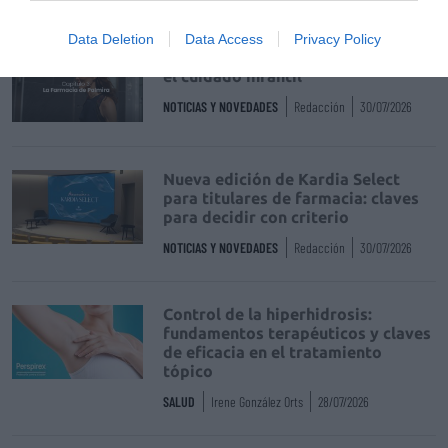
Data Deletion
Data Access
Privacy Policy
La farmacia, un apoyo esencial en
el cuidado infantil
NOTICIAS Y NOVEDADES
Redacción
30/07/2026
Nueva edición de Kardia Select
para titulares de farmacia: claves
para decidir con criterio
NOTICIAS Y NOVEDADES
Redacción
30/07/2026
Control de la hiperhidrosis:
fundamentos terapéuticos y claves
de eficacia en el tratamiento
tópico
SALUD
Irene González Orts
28/07/2026