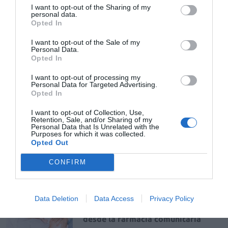
SALUD
Laura Pérez Roncero
29/10/2019
I want to opt-out of the Sharing of my
personal data.
Opted In
I want to opt-out of the Sale of my
Personal Data.
Curso Salud de la mujer. Tema 5.
Opted In
Anticoncepción hormonal en la
farmacia comunitaria
I want to opt-out of processing my
Personal Data for Targeted Advertising.
SALUD
Redacción
28/01/2021
Opted In
I want to opt-out of Collection, Use,
Retention, Sale, and/or Sharing of my
Curso Salud de la mujer. Tema 7.
Personal Data that Is Unrelated with the
Problemas frecuentes durante el
Purposes for which it was collected.
embarazo y su abordaje en la
Opted Out
farmacia comunitaria
CONFIRM
SALUD
Manuel Oliver Díaz
23/03/2021
Data Deletion
Data Access
Privacy Policy
Curso Salud de la mujer. Tema 8.
Puerperio y lactancia, su abordaje
desde la farmacia comunitaria