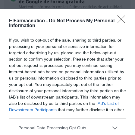
de Google de forma gratuita
Mantente informado con las últimas noticias de actualidad.
ACTIVAR AHORA
ElFarmaceutico -
Do Not Process My Personal
Information
Tags
If you wish to opt-out of the sale, sharing to third parties, or
processing of your personal or sensitive information for
targeted advertising by us, please use the below opt-out
salud mujer
section to confirm your selection. Please note that after your
opt-out request is processed you may continue seeing
interest-based ads based on personal information utilized by
Otras noticias destacadas
us or personal information disclosed to third parties prior to
your opt-out. You may separately opt-out of the further
disclosure of your personal information by third parties on the
Fórmula Pelo, piel y uñas, de Solgar
IAB’s list of downstream participants. This information may
NOTICIAS Y NOVEDADES
Redacción
26/09/2016
also be disclosed by us to third parties on the
IAB’s List of
Downstream Participants
that may further disclose it to other
third parties.
Personal Data Processing Opt Outs
La edad de la menopausia