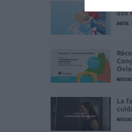
La v
uso 
DIGITAL
Réco
Cong
Ovi
NOTICIA
La f
cuid
NOTICIA