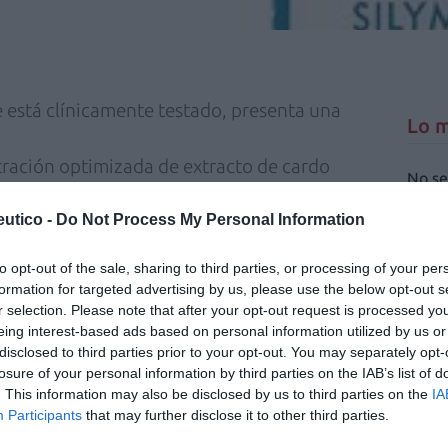
e está clínicamente testado, presenta una
Lo m
tración optimizada de extracto de cardo
No se
peroxidación lipídica.
 aporta una protección ambiental avanzada
utico -
Do Not Process My Personal Information
 los radicales libres.
to opt-out of the sale, sharing to third parties, or processing of your per
ncia la estabilidad y la eficacia de la vitamina
formation for targeted advertising by us, please use the below opt-out s
r selection. Please note that after your opt-out request is processed y
yuda a descongestionar los poros y a mejorar
eing interest-based ads based on personal information utilized by us or
disclosed to third parties prior to your opt-out. You may separately opt-
losure of your personal information by third parties on the IAB’s list of
. This information may also be disclosed by us to third parties on the
IA
ducción del exceso de grasa y la mejora de la
Participants
that may further disclose it to other third parties.
de la edad, líneas de expresión, textura, tono