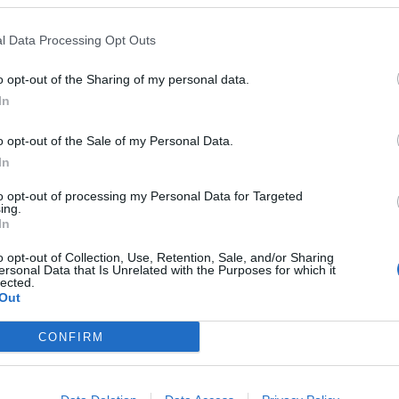
l Data Processing Opt Outs
fuente preferida de Google
o opt-out of the Sharing of my personal data.
ACTIVAR AHORA
In
ticias de actualidad.
o opt-out of the Sale of my Personal Data.
In
to opt-out of processing my Personal Data for Targeted
ing.
In
ntioxidante
serum
piel
o opt-out of Collection, Use, Retention, Sale, and/or Sharing
ersonal Data that Is Unrelated with the Purposes for which it
lected.
Out
CONFIRM