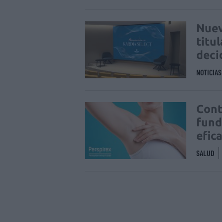
Nuev
titu
deci
NOTICIA
Cont
fund
efic
SALUD