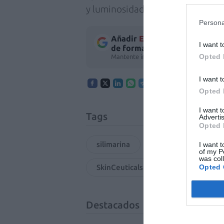
y luminosidad de la piel.
Persona
Añadir
El Farmacéutico
como 
I want t
de forma gratuita
Opted 
Mantente informado con las últimas no
I want t
Opted 
I want 
Tags
Advertis
Opted 
silimarina
vitamina c
a
I want t
of my P
was col
SkinCeuticals
Silymarin CF
Opted 
Destacados