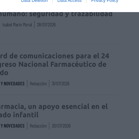
Data Deletion
Data Access
Privacy Policy
enta online de medicamentos de
humano: seguridad y trazabilidad
Isabel Marín Moral
28/07/2026
rd de comunicaciones para el 24
reso Nacional Farmacéutico de
edo
S Y NOVEDADES
Redacción
31/07/2026
armacia, un apoyo esencial en el
ado infantil
S Y NOVEDADES
Redacción
30/07/2026