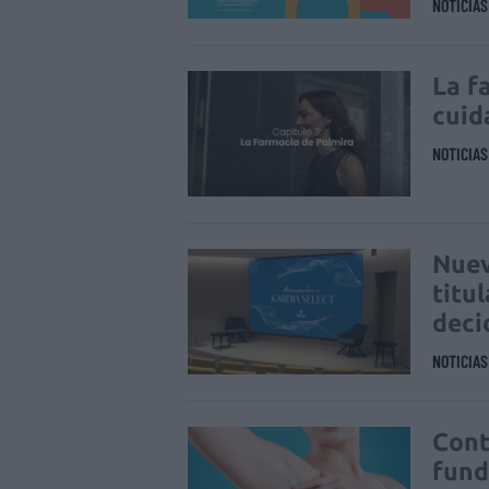
NOTICIA
La f
cuid
NOTICIA
Nuev
titu
deci
NOTICIA
Cont
fund