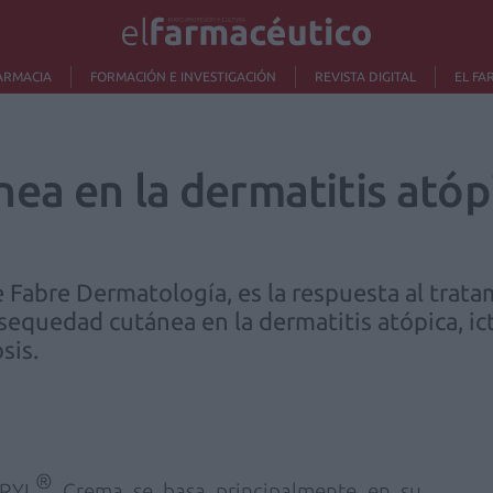
ARMACIA
FORMACIÓN E INVESTIGACIÓN
REVISTA DIGITAL
EL FA
ea en la dermatitis ató
abre Dermatología, es la respuesta al tratam
equedad cutánea en la dermatitis atópica, ict
sis.
®
RYL
Crema
se basa principalmente en su