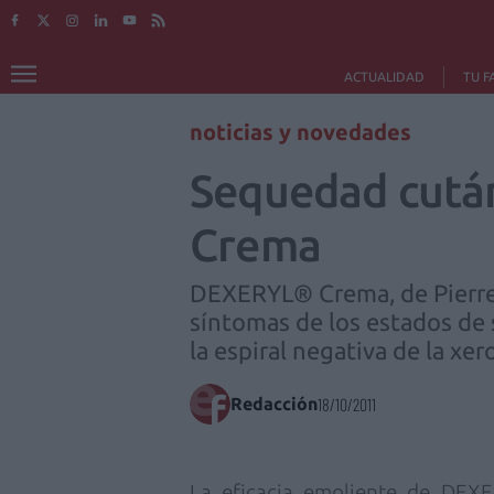
ACTUALIDAD
TU F
noticias y novedades
Sequedad cután
Crema
DEXERYL® Crema, de Pierre F
síntomas de los estados de s
la espiral negativa de la xero
Redacción
18/10/2011
La eficacia emoliente de
DEXE