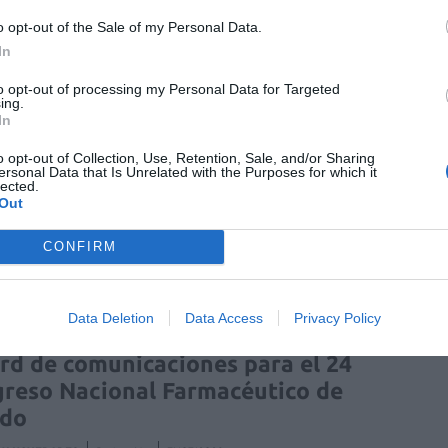
rema
sequedad cutánea
o opt-out of the Sale of my Personal Data.
In
rmatitis
dermatología
to opt-out of processing my Personal Data for Targeted
ing.
In
o opt-out of Collection, Use, Retention, Sale, and/or Sharing
ersonal Data that Is Unrelated with the Purposes for which it
lected.
enta online de medicamentos de
Out
humano: seguridad y trazabilidad
CONFIRM
Isabel Marín Moral
28/07/2026
Data Deletion
Data Access
Privacy Policy
rd de comunicaciones para el 24
reso Nacional Farmacéutico de
edo