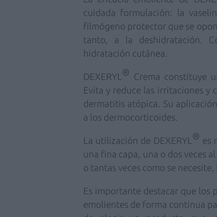
cuidada formulación: la vaseli
filmógeno protector
que se opon
tanto, a la deshidratación. C
hidratación cutánea.
®
DEXERYL
Crema
constituye u
Evita y reduce las irritaciones y
c
dermatitis atópica. Su
aplicació
a los
dermocorticoides.
®
La utilización de DEXERYL
es 
una fina capa, una o dos veces a
o tantas veces como se necesite,
Es importante destacar que los 
emolientes de forma continua par