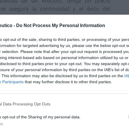
además de ser efectivo, tenga un precio
se asegura la continuidad
y el éxito del
utico -
Do Not Process My Personal Information
350.8) P.V.P. Rec.: 3,00 €.
to opt-out of the sale, sharing to third parties, or processing of your per
52829.0)
P.V.P. Rec.: 5,95 €.
formation for targeted advertising by us, please use the below opt-out s
r selection. Please note that after your opt-out request is processed y
9078.7) P.V.P. Rec.: 11,90 €.
eing interest-based ads based on personal information utilized by us or
disclosed to third parties prior to your opt-out. You may separately opt-
losure of your personal information by third parties on the IAB’s list of
fuente preferida de Google
. This information may also be disclosed by us to third parties on the
IA
ACTIVAR AHORA
Participants
that may further disclose it to other third parties.
ticias de actualidad.
l Data Processing Opt Outs
o opt-out of the Sharing of my personal data.
In