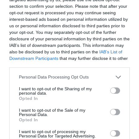
Otra ventaja a destacar del Roll-on SOS Imperfecciones
section to confirm your selection. Please note that after your
es que no contiene conservantes, parabenes, ni
opt-out request is processed you may continue seeing
fenoxietanol. P. V. P: 10,00 €.
interest-based ads based on personal information utilized by
us or personal information disclosed to third parties prior to
Productos complementarios
your opt-out. You may separately opt-out of the further
disclosure of your personal information by third parties on the
● Emulsión Fresca Antiimperfecciones: crema ligera, no
IAB’s list of downstream participants. This information may
grasa, con un delicioso toque cítrico, de uso diario para
also be disclosed by us to third parties on the
IAB’s List of
Downstream Participants
that may further disclose it to other
combatir las imperfecciones. Hidrata, unifica y cierra los
third parties.
poros. Aporta confort día tras día y actúa en
profundidad para restablecer el equilibrio del
Personal Data Processing Opt Outs
ecosistema de la piel. Tras aplicar la emulsión la piel es
I want to opt-out of the Sharing of my
más flexible, está más sana, mate y purificada. P.V.P:
personal data.
12,00 €.
Opted In
I want to opt-out of the Sale of my
●Mascarilla purificante. Gracias a su concentración en
Personal Data.
Opted In
arcilla naturalmente
absorbente, purifica la piel con
suavidad, limita el exceso de brillos, cierra los poros y
I want to opt-out of processing my
afina el cutis. Aplicar una vez a la semana, durante 10
Personal Data for Targeted Advertising.