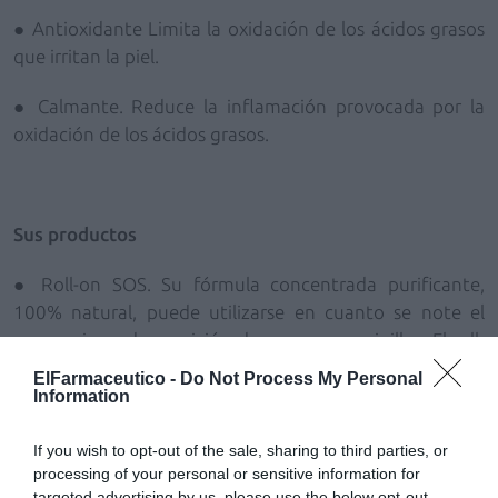
● Antioxidante
Limita la oxidación de los ácidos grasos
que irritan la piel.
● Calmante.
Reduce la inflamación provocada por la
oxidación de los ácidos grasos.
Sus productos
● Roll-on SOS. Su fórmula concentrada purificante,
100% natural, puede utilizarse en cuanto se note el
menor signo de aparición de granos o espinillas. El roll-
on aporta un alivio inmediato, mientras que el masaje
ElFarmaceutico -
Do Not Process My Personal
específico propuesto garantiza una aplicación eficaz
Information
sobre la imperfección localizada y toda la zona T, que se
irá purificando con el uso.
If you wish to opt-out of the sale, sharing to third parties, or
processing of your personal or sensitive information for
targeted advertising by us, please use the below opt-out