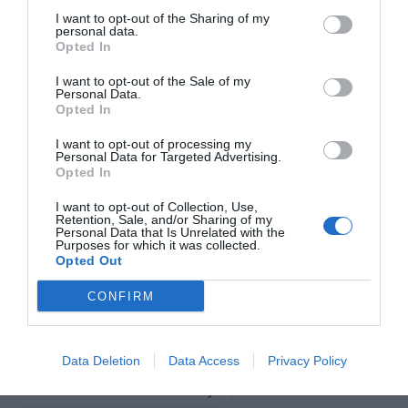
la vasodilatación, y previene la retención de agua y el
edema.
I want to opt-out of the Sharing of my
personal data.
4% vitamina B3:
antiinflamatorio, inhibe de
Opted In
transmisores de inflamación, es despigmentante y
reduce las arrugas del rostro.
I want to opt-out of the Sale of my
Personal Data.
Vitamina Cg:
protege de los radicales libres y
Opted In
potencia la luminosidad de la ojera.
5% de Hepes:
exfoliante suave, que alisa el contorno
I want to opt-out of processing my
Personal Data for Targeted Advertising.
de los ojos, no irrita y mejora la textura de la piel.
Opted In
I want to opt-out of Collection, Use,
Añadir
El Farmacéutico
como fuente preferida
Retention, Sale, and/or Sharing of my
de Google de forma gratuita
Personal Data that Is Unrelated with the
Purposes for which it was collected.
Mantente informado con las últimas noticias de actualidad.
Opted Out
ACTIVAR AHORA
CONFIRM
Tags
Data Deletion
Data Access
Privacy Policy
Laboratorios La Roche-Posay