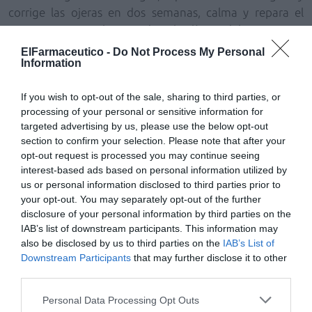
corrige las ojeras en dos semanas, calma y repara el
contorno en una hora, reduce las líneas del contorno y
reduce párpados caídos.
ElFarmaceutico -
Do Not Process My Personal
Information
Es apto para el contorno de los ojos con ojeras, con
arrugas y líneas de expresión, deshidratados, sin
If you wish to opt-out of the sale, sharing to third parties, or
processing of your personal or sensitive information for
volumen y con falta de elasticidad. Gracias a su
targeted advertising by us, please use the below opt-out
aplicador de masaje de acero aporta un efecto frío
section to confirm your selection. Please note that after your
inmediato, estimulando la circulación para reducir la
opt-out request is processed you may continue seeing
acumulación de fluidos. Está compuesto por:
interest-based ads based on personal information utilized by
us or personal information disclosed to third parties prior to
1,5% de ácido hialurónico:
hidrata, rellena y corrige
your opt-out. You may separately opt-out of the further
arrugas, creando una barrera protectora en el
disclosure of your personal information by third parties on the
contorno de los ojos gracias a sus propiedades
IAB’s list of downstream participants. This information may
higroscópicas.
also be disclosed by us to third parties on the
IAB’s List of
Vitamina B5:
acción antiirritante, refuerza y repara la
Downstream Participants
that may further disclose it to other
barrera cutánea, mejora la hidratación y tiene acción
third parties.
calmante.
1% cafeína:
sirve de descongestionante, reduciendo
Personal Data Processing Opt Outs