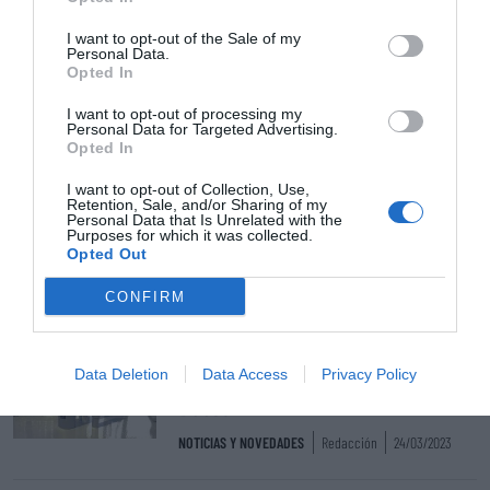
Añadir
El Farmacéutico
como fuente preferida
de Google de forma gratuita
I want to opt-out of the Sale of my
Personal Data.
Mantente informado con las últimas noticias de actualidad.
Opted In
ACTIVAR AHORA
I want to opt-out of processing my
Personal Data for Targeted Advertising.
Opted In
Tags
I want to opt-out of Collection, Use,
Retention, Sale, and/or Sharing of my
Personal Data that Is Unrelated with the
cuidados antiedad
Purposes for which it was collected.
Opted Out
CONFIRM
Otras noticias destacadas
Neutrogena presenta su nueva
Data Deletion
Data Access
Privacy Policy
gama facial antiedad: Retinol
Boost
NOTICIAS Y NOVEDADES
Redacción
24/03/2023