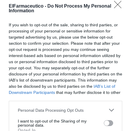
Boost Fluido Hidratante SPF 50
, que protege e hidrata
ElFarmaceutico -
Do Not Process My Personal
en único paso, se convierten en aliados para ofrecer el
Information
máximo cuidado y protección cuando la piel más lo
necesita, y juntos forman una rutina anti-edad
If you wish to opt-out of the sale, sharing to third parties, or
"perfecta". Gracias a su tecnología HelioPlex SL, el
processing of your personal or sensitive information for
targeted advertising by us, please use the below opt-out
nuevo Hydro Boost Fluido Hidratante SPF 50 protege e
section to confirm your selection. Please note that after your
hidrata en único paso ofrece, en capas superficiales de
opt-out request is processed you may continue seeing
la piel, una protección muy elevada frente a los rayos
interest-based ads based on personal information utilized by
UVA/UVB con filtros UV de amplio espectro. En las
us or personal information disclosed to third parties prior to
capas más profundas, penetran los activos hidratantes y
your opt-out. You may separately opt-out of the further
antioxidantes que enriquecen la fórmula, como el ácido
disclosure of your personal information by third parties on the
IAB’s list of downstream participants. This information may
hialurónico que potencia la hidratación de la piel, al
also be disclosed by us to third parties on the
IAB’s List of
tiempo que la glicerina que refuerza la barrera cutánea.
Downstream Participants
that may further disclose it to other
Además, contiene Vitamina C que induce la producción
third parties.
de colágeno, Vitamina E que actúa contra el estrés
Personal Data Processing Opt Outs
oxidativo y Niacinamida (2%) que mejora la
luminosidad.
I want to opt-out of the Sharing of my
personal data.
Opted In