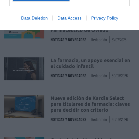
Data Deletion
Récord de comunicaciones para el
Data Access
Privacy Policy
24 Congreso Nacional
Farmacéutico de Oviedo
NOTICIAS Y NOVEDADES
Redacción
31/07/2026
La farmacia, un apoyo esencial en
el cuidado infantil
NOTICIAS Y NOVEDADES
Redacción
30/07/2026
Nueva edición de Kardia Select
para titulares de farmacia: claves
para decidir con criterio
NOTICIAS Y NOVEDADES
Redacción
30/07/2026