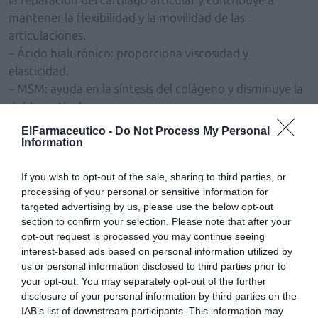
mantener la flexibilidad y la movilidad de las
articulaciones.
– Ácido hialurónico: proporciona viscosidad y
elasticidad.
– MSM: ayuda en la síntesis del colágeno y disminuye la
rigidez articular.
– Cúrcuma: protege a las células e interviene en la
ElFarmaceutico -
Do Not Process My Personal
respuesta inflamatoria.
Information
– Harpagofito: favorece la movilidad de las
articulaciones.
If you wish to opt-out of the sale, sharing to third parties, or
processing of your personal or sensitive information for
– Condroitina: interviene en el metabolismo articular y
targeted advertising by us, please use the below opt-out
ayuda a preservar el cartílago.
section to confirm your selection. Please note that after your
opt-out request is processed you may continue seeing
De venta en farmacias y tiendas de dietética,
interest-based ads based on personal information utilized by
Regen&Dol se presenta en un envase con 60
us or personal information disclosed to third parties prior to
comprimidos de 700 mg y su PVP es 22,70 €.
your opt-out. You may separately opt-out of the further
disclosure of your personal information by third parties on the
IAB’s list of downstream participants. This information may