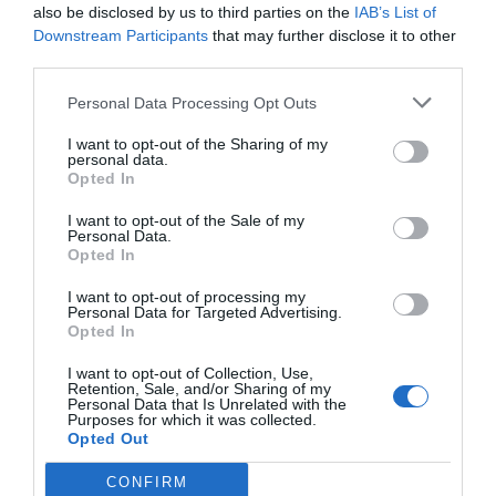
Añadir
El Farmacéutico
como fuente preferida
also be disclosed by us to third parties on the
IAB’s List of
de Google de forma gratuita
Downstream Participants
that may further disclose it to other
Mantente informado con las últimas noticias de actualidad.
third parties.
ACTIVAR AHORA
Personal Data Processing Opt Outs
I want to opt-out of the Sharing of my
Tags
personal data.
Opted In
I want to opt-out of the Sale of my
Eladiet
regenerador articular
Personal Data.
Opted In
regen&dol
I want to opt-out of processing my
Personal Data for Targeted Advertising.
Opted In
Destacados
I want to opt-out of Collection, Use,
Retention, Sale, and/or Sharing of my
Personal Data that Is Unrelated with the
La venta online de medicamentos
Purposes for which it was collected.
de uso humano: seguridad y
Opted Out
trazabilidad
CONFIRM
DIGITAL
Isabel Marín Moral
28/07/2026